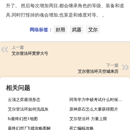
升了。 然后每次增加周目,都会继承角色的等级、装备和道
具,同时打怪掉的魂会增加,也算是和难度对等。 。
网络标签：
好用
武器
艾尔
上一篇
艾尔登法环贯穿大弓
下一篇
艾尔登法环天空城来历
相关问题
云顶之弈最强形态
同等学力申硕考试什么时候报名
艾尔登法环如何洗战灰
原神原石怎么大量获得图片
fc最终幻想1地图
艾尔登法环 力量上限
最终幻想7飞镖攻略图解
死亡蝙蝠攻略