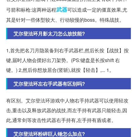
武器
弓箭和标枪:这两种远程
可以造成一定的僵直效果,尤
其是针对一些体型较大、行动较慢的boss。特殊战技。
艾尔登法环月影太刀怎么放技能?
1,首先把名刀月隐装备到右手武器栏,然后长按【战技】按
键,届时人物会摆好出刀架势。(PS:键盘是长按shift 右
键。) 2,然后你想放居合(竖斩),就按【轻击】,... 1。
艾尔登法环左右手武器有区别吗?
有区别。艾尔登法环游戏中人物右手持武器可以使用轻攻
击,重击以及释放武器的战技,而左手持有武器只能轻击,因
此,通常剑等攻击性武器右手持有,左手持有盾或者。
艾尔登法环粉碎巨人锤怎么加点?