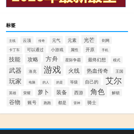
标签
光芒
元气
元素
云顶
剑网
主线
传奇
开原
可以通过
小游戏
属性
卡丁车
手机
方舟
技能
攻略
最终幻想
星际争霸
模式
游戏
武器
火线
热血传奇
洛克
王国
艾尔
玩家
自己的
等级
电脑
的人
的是
角色
萝卜
装备
西游
解锁
英雄
荣耀
谷物
账号
骑士
都是
跑跑
雷神