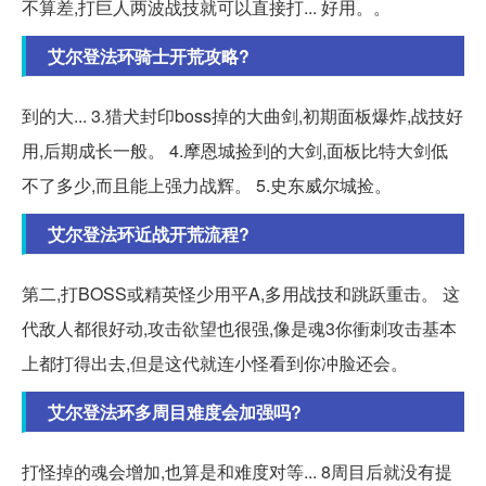
不算差,打巨人两波战技就可以直接打... 好用。。
艾尔登法环骑士开荒攻略?
到的大... 3.猎犬封印boss掉的大曲剑,初期面板爆炸,战技好
用,后期成长一般。 4.摩恩城捡到的大剑,面板比特大剑低
不了多少,而且能上强力战辉。 5.史东威尔城捡。
艾尔登法环近战开荒流程?
第二,打BOSS或精英怪少用平A,多用战技和跳跃重击。 这
代敌人都很好动,攻击欲望也很强,像是魂3你衝刺攻击基本
上都打得出去,但是这代就连小怪看到你冲脸还会。
艾尔登法环多周目难度会加强吗?
打怪掉的魂会增加,也算是和难度对等... 8周目后就没有提