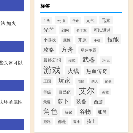
标签
元气
元素
云顶
主线
传奇
法,如火
光芒
可以通过
剑网
卡丁车
技能
开原
小游戏
属性
手机
方舟
攻略
星际争霸
武器
最终幻想
洛克
模式
些头盔可以
游戏
火线
热血传奇
玩家
王国
电脑
的人
的是
艾尔
自己的
等级
英雄
萝卜
装备
西游
法环圣属性
荣耀
角色
谷物
账号
解锁
骑士
都是
跑跑
雷神