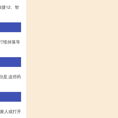
敏捷12、智
打怪掉落等
但是,这些药
败敌人或打开