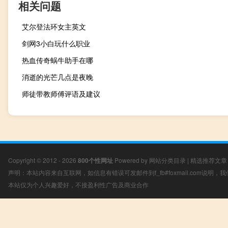
相关问题
艾尔登法环女主英文
剑网3小白玩什么职业
热血传奇蜗牛助手在哪
消逝的光芒几点是夜晚
师徒带教师傅评语及建议
Copyright © 2012 - 2026
800个性网址
Powered by
网站分类目录
|
精选推荐文章
声明：本站内容来自互联网，如信息有错误可发邮件到f_fb#foxmail.com说明
本站仅为个人兴趣爱好，不接盈利性广告及商业合作