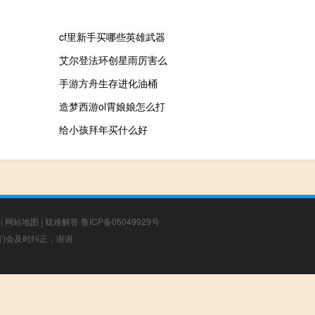
cf里新手买哪些英雄武器
艾尔登法环创星雨厉害么
手游方舟生存进化油桶
造梦西游ol霄娘娘怎么打
给小孩拜年买什么好
|
网站地图
|
疑难解答
鲁ICP备05049929号
，我们会及时纠正，谢谢