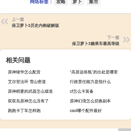
网络标签：
攻略
萝卜
集市
上一篇
保卫萝卜3历史内购破解版
下一篇
保卫萝卜3糖果车最高等级
相关问题
原神绫华怎么配音
“高居远俗氛”的出处是哪里
艾尔登法环 雪山密道
行政责任能力是指什么
原神稻妻的武器怎么锻造
cf怎么卡装备
双双岛原神怎么没有了
原神幻境怎么切换副本
跑跑卡丁车怎样跑
csol哪个配件最好