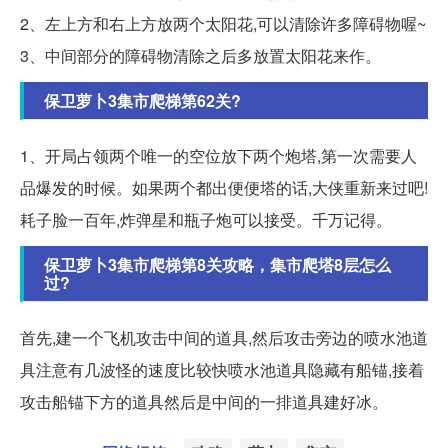
2、左上方和右上方放两个太阳花,可以清除许多障碍物喔~
3、中间部分的障碍物清除之后多放置太阳花来作。
保卫萝卜3集市爬梯第62关?
1、开局占领两个唯一的空位放下两个炮塔,第一次需要人
品爆发的时候。如果两个都出便便塔的话,大侠重新来过吧!
耗子脸一百年,炸弹星和瓶子炮可以接受。千万记得。
保卫萝卜3集市爬梯第8关攻略，集市爬塔8层怎么
过?
首先,建一个飞机攻击中间的道具,然后攻击旁边的喷水池道
具注意有几波怪的速度比较快喷水池道具隐藏有船锚,接着
攻击船锚下方的道具然后是中间的一排道具建好冰。