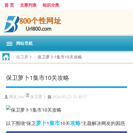
首 页
文章列表
知识分类
网站导航
>
保卫萝卜
>
保卫萝卜1集市10关攻略
保卫萝卜1集市10关攻略
保卫萝卜
网友:
bwl
2024-03-23 19:49:57
萝卜
集市
攻略
以下围绕“保卫
1
10关
”主题解决网友的困惑