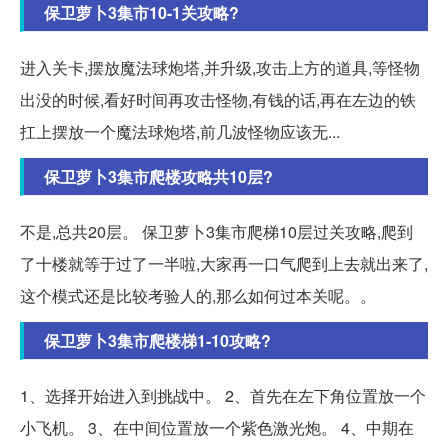
保卫萝卜3集市10-1关攻略?
进入关卡,摆放魔法球炮塔,并升级,攻击上方的道具,等怪物
出没的时候,看好时间再攻击怪物,有钱的话,再在左边的铁
扛上摆放一个魔法球炮塔,前几波怪物应该无...
保卫萝卜3集市爬楼攻略共10层?
不是,总共20层。 保卫萝卜3集市爬梯10层过关攻略,爬到
了十楼就等于过了一半啦,大家再一口气爬到上去就出来了,
这个模式还是比较考验人的,那么如何过本关呢。。
保卫萝卜3集市爬楼梯1-10攻略?
1、选择开始进入到挑战中。 2、首先在左下角位置放一个
小飞机。 3、在中间位置放一个紫色激光炮。 4、中期在