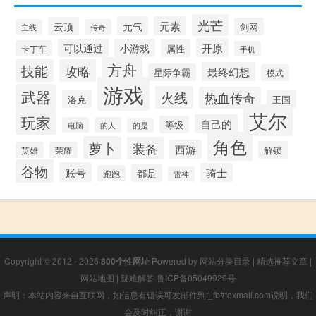
光芒
元气
元素
云顶
剑网
主线
传奇
开原
可以通过
小游戏
属性
卡丁车
手机
方舟
技能
攻略
最终幻想
星际争霸
模式
游戏
武器
火线
热血传奇
洛克
王国
艾尔
玩家
自己的
等级
电脑
的人
的是
角色
萝卜
装备
西游
解锁
英雄
荣耀
谷物
账号
骑士
都是
跑跑
雷神
Copyright © 2012 - 2026
800个性网址
Powered by
网站分类目录
|
精选推荐文章
|
网站地图
|
疑难解答
鲁ICP备05049929号
声明：本站内容来自互联网，如信息有错误可发邮件到f_fb#foxmail.com说明，我们
会及时纠正，谢谢