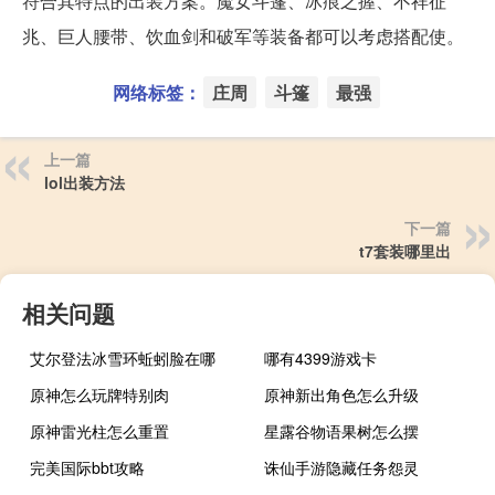
符合其特点的出装方案。魔女斗篷、冰痕之握、不祥征
兆、巨人腰带、饮血剑和破军等装备都可以考虑搭配使。
网络标签：
庄周
斗篷
最强
上一篇
lol出装方法
下一篇
t7套装哪里出
相关问题
艾尔登法冰雪环蚯蚓脸在哪
哪有4399游戏卡
原神怎么玩牌特别肉
原神新出角色怎么升级
原神雷光柱怎么重置
星露谷物语果树怎么摆
完美国际bbt攻略
诛仙手游隐藏任务怨灵