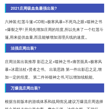
2021庄周吸血鱼最强出装?
六神装:红莲斗篷+CD鞋+极寒风暴+不死鸟之眼+噬神之书
+爆裂之甲! 开局先增加庄周的坦度,所以先来了一个红莲斗
篷,用来提供血量,而且能够增加清理兵线的速度,。
法强庄周出装?
庄周法装出装推荐 影忍之足+噬神之书+痛苦面具+极寒风
暴+冰霜法杖+贤者之书。 出装思路 第一件出影忍之足,增
加一定的坦度。 第二件补噬神之书,可以增加续航能。
万爆流庄周出装?
根据当前版本的游戏体系和战局情况,建议万爆流庄周选择