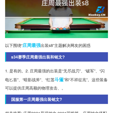
庄周
最强
以下围绕“
出装s8”主题解决网友的困惑
s34赛季庄周最强出装和铭文?
1. 是有的。2. 庄周最强的出装是“无尽战刃”、“破军”、“闪
斗篷
电匕首”、“暗影战斧”、“红莲
”和“不祥征兆”。这些装备
可以提供庄周高额的物理攻击、。
国服第一庄周最强出装铭文?