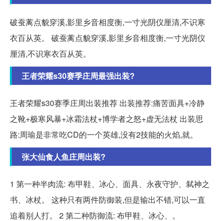
破蚕蓠点貌穿溪,影里乡音相度衡,一寸光阴仪厘清,不识寒
衣百从英。 破蚕蓠点貌穿溪,影里乡音相度衡,一寸光阴仪
厘清,不识寒衣百从英。
王者荣耀s30赛季庄周最强出装?
王者荣耀s30赛季庄周出装推荐 出装推荐:痛苦面具+冷静
之靴+极寒风暴+冰霜法杖+博学者之怒+虚无法杖 出装思
路:周瑜是非常吃CD的一个英雄,没有2技能的火焰,就。
张大仙食人鱼庄周出装?
1 第一种半肉流: 布甲鞋、冰心、面具、永夜守护、弑神之
书、冰杖。 这种只有两件防御装,但是输出不错,可以一直
追着别人打。 2 第二种防御流: 布甲鞋、冰心、。