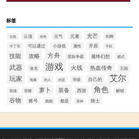
标签
光芒
元气
元素
云顶
剑网
主线
传奇
开原
可以通过
小游戏
属性
卡丁车
手机
方舟
技能
攻略
最终幻想
星际争霸
模式
游戏
武器
火线
热血传奇
洛克
王国
艾尔
玩家
自己的
等级
电脑
的人
的是
角色
萝卜
装备
西游
解锁
英雄
荣耀
谷物
账号
骑士
都是
跑跑
雷神