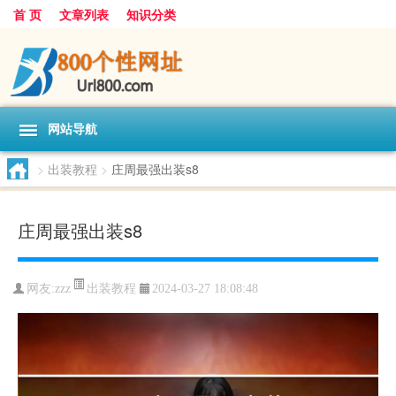
首 页
文章列表
知识分类
网站导航
>
出装教程
>
庄周最强出装s8
庄周最强出装s8
出装教程
网友:
zzz
2024-03-27 18:08:48