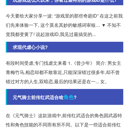
今天要给大家分享一波: “游戏里的那些奇葩ID” 在这之前我
们先来体验一下, 这个莫名其妙的敏感词审核… ▼ 不知不
觉我都变黄了! 说起游戏ID,我见过最搞笑的...
求现代虐心小说?
有段时间受虐,专门找虐文来看 1.《曾少年》 简介: 男女主
青梅竹马,相恋却都不敢靠近,只能深深错过很多年,却不曾
错过对方的人生,双暗恋,最后的结果还是在一... 女。
角色
元气骑士前传红武适合啥
?
在《元气骑士》这款游戏中,前传红武适合的角色因武器特
性和角色技能的不同而有所不同。以下是一些适合前传红