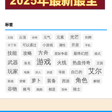
标签
光芒
元气
元素
云顶
剑网
主线
传奇
开原
可以通过
小游戏
属性
卡丁车
手机
方舟
技能
攻略
最终幻想
星际争霸
模式
游戏
武器
火线
热血传奇
洛克
王国
艾尔
玩家
自己的
等级
电脑
的人
的是
角色
萝卜
装备
西游
解锁
英雄
荣耀
谷物
账号
骑士
都是
跑跑
雷神