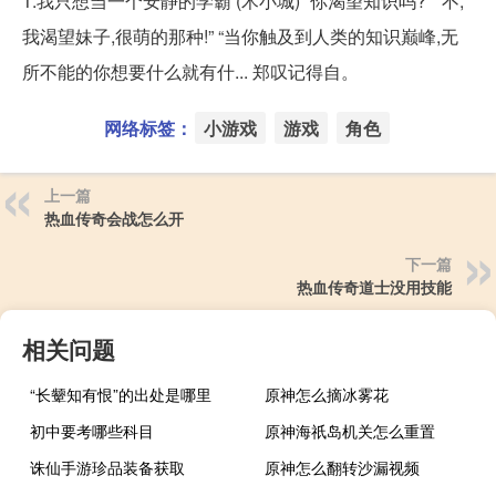
1.我只想当一个安静的学霸 (术小城) “你渴望知识吗?” “不,
我渴望妹子,很萌的那种!” “当你触及到人类的知识巅峰,无
所不能的你想要什么就有什... 郑叹记得自。
网络标签：
小游戏
游戏
角色
上一篇
热血传奇会战怎么开
下一篇
热血传奇道士没用技能
相关问题
“长颦知有恨”的出处是哪里
原神怎么摘冰雾花
初中要考哪些科目
原神海祇岛机关怎么重置
诛仙手游珍品装备获取
原神怎么翻转沙漏视频