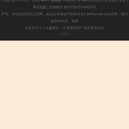
网站地图
|
疑难解答
鲁ICP备05049929号
声明：本站内容来自互联网，如信息有错误可发邮件到f_fb#foxmail.com说明，我们
会及时纠正，谢谢
本站仅为个人兴趣爱好，不接盈利性广告及商业合作
小男孩