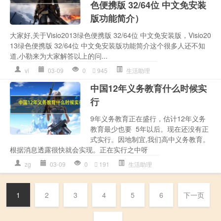
色便携版 32/64位 中文免安装
版功能简介）
大家好,关于Visio2013绿色便携版 32/64位 中文免安装版，Visio20
13绿色便携版 32/64位 中文免安装版功能简介这个很多人还不知
道,小勒来为大家解答以上的问...
vi
03-09
0
945
生活助理
中国12年义务教育什么时候实
行
9年义务教育正在盛行，估计12年义务
教育最少也要 5年以后。现在还没有正
式实行。因地制宜,我们高中义务教育。
根据消息透露很快就会实现。正在实行之中呀
zg
03-09
0
191
生活助理
1
2
3
4
5
6
下一页