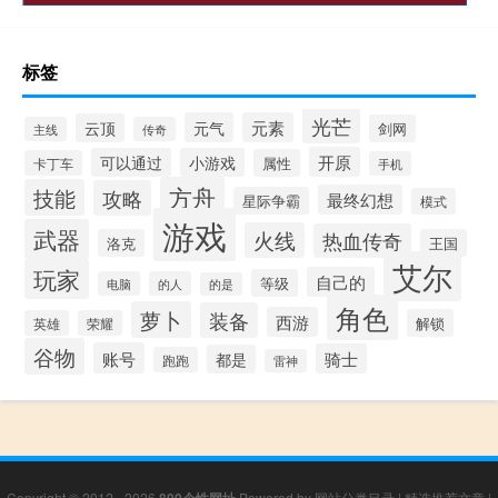
标签
光芒
元气
元素
云顶
剑网
主线
传奇
开原
可以通过
小游戏
属性
卡丁车
手机
方舟
技能
攻略
最终幻想
星际争霸
模式
游戏
武器
火线
热血传奇
洛克
王国
艾尔
玩家
自己的
等级
电脑
的人
的是
角色
萝卜
装备
西游
解锁
英雄
荣耀
谷物
账号
骑士
都是
跑跑
雷神
Copyright © 2012 - 2026
800个性网址
Powered by
网站分类目录
|
精选推荐文章
|