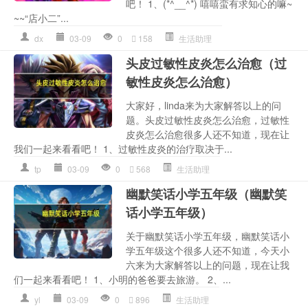
吧！ 1、(*^__^*) 嘻嘻蛮有求知心的嘛~
~~“店小二”...
dx
03-09
0
158
生活助理
头皮过敏性皮炎怎么治愈（过
敏性皮炎怎么治愈）
大家好，linda来为大家解答以上的问
题。头皮过敏性皮炎怎么治愈，过敏性
皮炎怎么治愈很多人还不知道，现在让
我们一起来看看吧！ 1、过敏性皮炎的治疗取决于...
tp
03-09
0
568
生活助理
幽默笑话小学五年级（幽默笑
话小学五年级）
关于幽默笑话小学五年级，幽默笑话小
学五年级这个很多人还不知道，今天小
六来为大家解答以上的问题，现在让我
们一起来看看吧！ 1、小明的爸爸要去旅游。 2、...
yl
03-09
0
896
生活助理