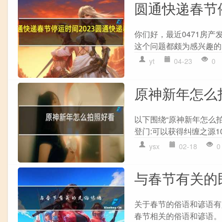
圆通快递春节停
你们好，最近0471房
这个问题都颇为感兴趣的
yt
04-23
0
原神新年怎么
以下围绕“原神新年怎么
登门:可以获得纠缠之源10个
ysx
02-18
0
与春节有关的
关于春节的俗语和谚语有
春节相关的俗语和谚语。 