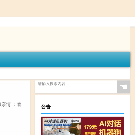
☚
亲情 ：春
公告