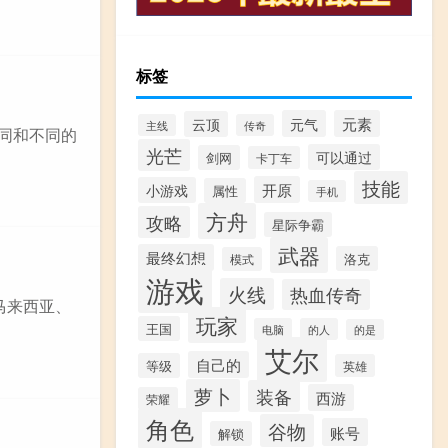
标签
元气
元素
云顶
主线
传奇
相同和不同的
光芒
可以通过
剑网
卡丁车
技能
开原
小游戏
属性
手机
方舟
攻略
星际争霸
武器
最终幻想
洛克
模式
游戏
火线
热血传奇
马来西亚、
玩家
王国
电脑
的人
的是
艾尔
自己的
等级
英雄
萝卜
装备
西游
荣耀
角色
谷物
账号
解锁