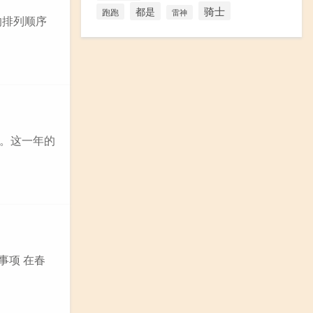
骑士
都是
跑跑
雷神
的排列顺序
元。这一年的
事项 在春