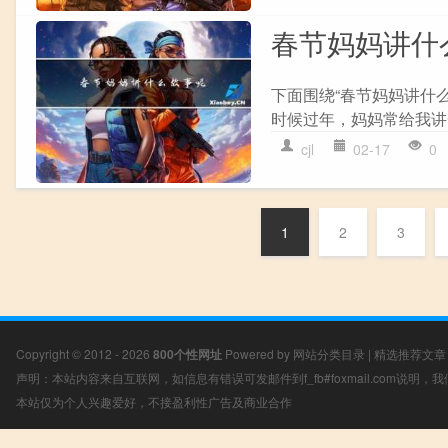
春节妈妈讲什
下面围绕“春节妈妈讲什
时候过年，妈妈常给我讲
cjl
02-17
0
1
2
3
Copyright © 2012 - 2026
800个性网址
Powered by
网站分类目录
|
精选推荐文章
声明：本站内容来自互联网，如信息有错误可发邮件到f_fb#foxmail.com说明
本站仅为个人兴趣爱好，不接盈利性广告及商业合作