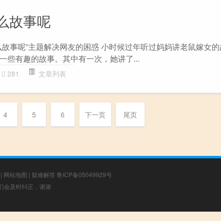
么故事呢
么故事呢”主题解决网友的困惑 小时候过年听过妈妈讲老鼠嫁女的故
一些有趣的故事。其中有一次，她讲了...
281
文章列表
4
5
6
下一页
尾页
|
网站地图
|
疑难解答
鲁ICP备05049929号
，我们会及时纠正，谢谢