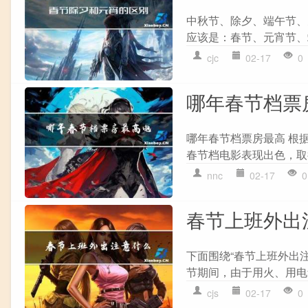
中秋节、除夕、端午节、
应该是：春节、元宵节、端
cjc
02-17
0
哪年春节档票
哪年春节档票房最高 根据
春节档电影表现出色，取得
nnc
02-17
0
春节上班外出
下面围绕“春节上班外出
节期间，由于用火、用电
cjs
02-17
0