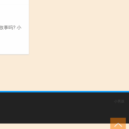
事吗? 小
小男孩