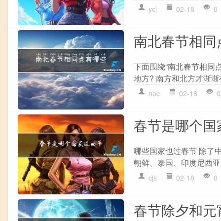
ycj
02-18
0
南北春节相同
下面围绕“南北春节相同
地方? 南方和北方才渐渐
nbc
02-18
0
春节是哪个国
哪些国家也过春节 除了
朝鲜、泰国、印度尼西亚
cjs
02-18
0
春节除夕和元