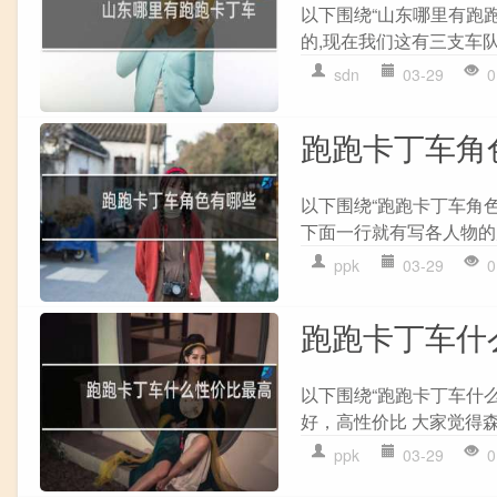
以下围绕“山东哪里有跑
的,现在我们这有三支车队,
sdn
03-29
0
跑跑卡丁车角
以下围绕“跑跑卡丁车角色
下面一行就有写各人物的属
ppk
03-29
0
跑跑卡丁车什
以下围绕“跑跑卡丁车什
好，高性价比 大家觉得森松
ppk
03-29
0