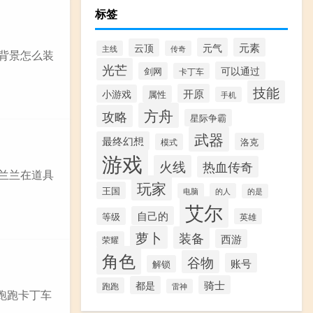
标签
元气
元素
云顶
主线
传奇
屋背景怎么装
光芒
可以通过
剑网
卡丁车
技能
开原
小游戏
属性
手机
方舟
攻略
星际争霸
武器
最终幻想
洛克
模式
游戏
火线
热血传奇
妞兰兰在道具
玩家
王国
电脑
的人
的是
艾尔
自己的
等级
英雄
萝卜
装备
西游
荣耀
角色
谷物
账号
解锁
骑士
都是
跑跑
雷神
跑跑卡丁车