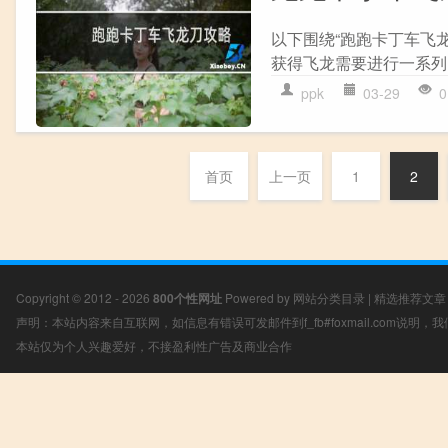
以下围绕“跑跑卡丁车飞龙
获得飞龙需要进行一系列的
ppk
03-29
0
首页
上一页
1
2
Copyright © 2012 - 2026
800个性网址
Powered by
网站分类目录
|
精选推荐文章
声明：本站内容来自互联网，如信息有错误可发邮件到f_fb#foxmail.com说明
本站仅为个人兴趣爱好，不接盈利性广告及商业合作