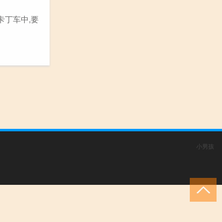
卡丁车中,要
小男孩