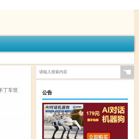
☚
卡丁车世
公告