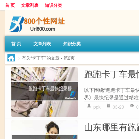
首 页
文章列表
知识分类
首 页
文章列表
知识分类
>
有关“卡丁车”的文章
- 第2页
跑跑卡丁车最
以下围绕“跑跑卡丁车最
界》最快纪录是通过精准控
ppk
03-29
0
山东哪里有跑