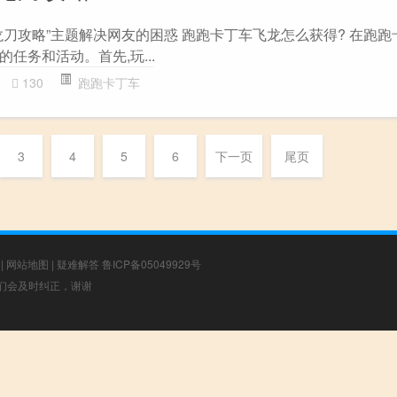
刀攻略”主题解决网友的困惑 跑跑卡丁车飞龙怎么获得? 在跑跑
任务和活动。首先,玩...
130
跑跑卡丁车
3
4
5
6
下一页
尾页
|
网站地图
|
疑难解答
鲁ICP备05049929号
，我们会及时纠正，谢谢