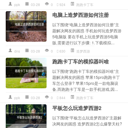
ppk
03-28
0
924
跑跑卡丁车
电脑上造梦西游如何注册
以下围绕“电脑上造梦西游如何注册”主
题解决网友的困惑 手机如何玩造梦西游
5电脑版 要在手机上玩造梦西游5电脑
版,需要进行以下步骤: 1.下载模拟...
dns
03-28
0
630
造梦西游
跑跑卡丁车的模拟器叫啥
以下围绕“跑跑卡丁车的模拟器叫啥”主
题解决网友的困惑 苹果15pro跑跑卡丁
车怎么登录? 苹果15pro是一款电脑设
备,而跑跑卡丁车是一款手机游戏,因...
ppk
03-28
0
844
跑跑卡丁车
平板怎么玩造梦西游2
以下围绕“平板怎么玩造梦西游2”主题解
决网友的困惑 造梦西游2怎么爆擎天柱?