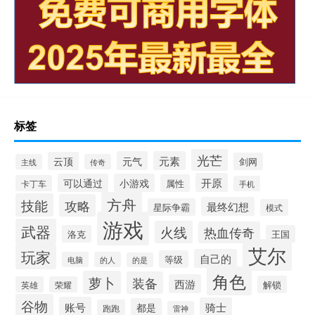
标签
光芒
元气
元素
云顶
剑网
主线
传奇
开原
可以通过
小游戏
属性
卡丁车
手机
方舟
技能
攻略
最终幻想
星际争霸
模式
游戏
武器
火线
热血传奇
洛克
王国
艾尔
玩家
自己的
等级
电脑
的人
的是
角色
萝卜
装备
西游
解锁
英雄
荣耀
谷物
账号
骑士
都是
跑跑
雷神