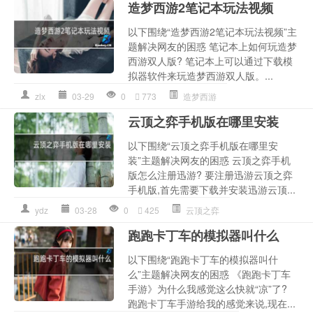
造梦西游2笔记本玩法视频
以下围绕“造梦西游2笔记本玩法视频”主
题解决网友的困惑 笔记本上如何玩造梦
西游双人版? 笔记本上可以通过下载模
拟器软件来玩造梦西游双人版。...
zlx
03-29
0
773
造梦西游
云顶之弈手机版在哪里安装
以下围绕“云顶之弈手机版在哪里安
装”主题解决网友的困惑 云顶之弈手机
版怎么注册迅游? 要注册迅游云顶之弈
手机版,首先需要下载并安装迅游云顶...
ydz
03-28
0
425
云顶之弈
跑跑卡丁车的模拟器叫什么
以下围绕“跑跑卡丁车的模拟器叫什
么”主题解决网友的困惑 《跑跑卡丁车
手游》为什么我感觉这么快就“凉”了?
跑跑卡丁车手游给我的感觉来说,现在...