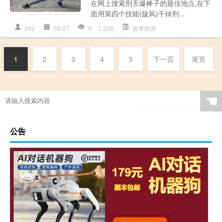
在网上搜索刑天爆棒子的最佳地点,在下
面用第四个技能(旋风)干掉刑...
pbz
03-27
0
226
造梦西游
1
2
3
4
5
下一页
尾页
☚
公告