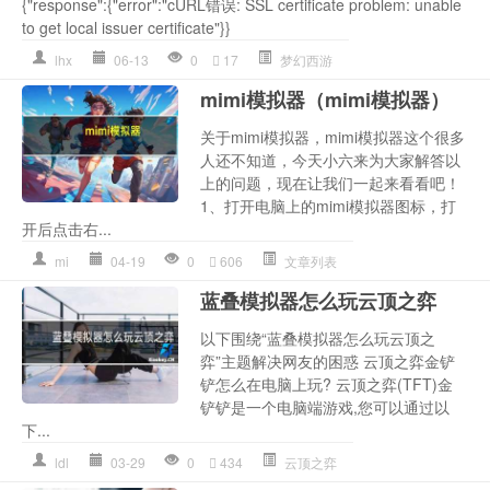
{"response":{"error":"cURL错误: SSL certificate problem: unable
to get local issuer certificate"}}
lhx
06-13
0
17
梦幻西游
mimi模拟器（mimi模拟器）
关于mimi模拟器，mimi模拟器这个很多
人还不知道，今天小六来为大家解答以
上的问题，现在让我们一起来看看吧！
1、打开电脑上的mimi模拟器图标，打
开后点击右...
mi
04-19
0
606
文章列表
蓝叠模拟器怎么玩云顶之弈
以下围绕“蓝叠模拟器怎么玩云顶之
弈”主题解决网友的困惑 云顶之弈金铲
铲怎么在电脑上玩? 云顶之弈(TFT)金
铲铲是一个电脑端游戏,您可以通过以
下...
ldl
03-29
0
434
云顶之弈