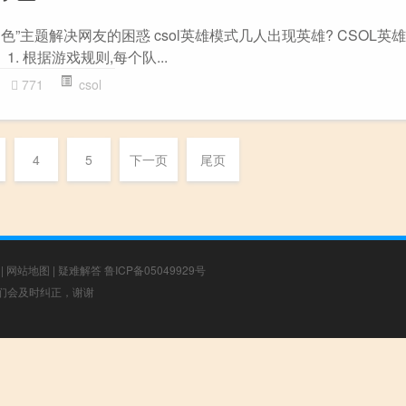
角色”主题解决网友的困惑 csol英雄模式几人出现英雄? CSOL英
. 根据游戏规则,每个队...
771
csol
4
5
下一页
尾页
|
网站地图
|
疑难解答
鲁ICP备05049929号
，我们会及时纠正，谢谢