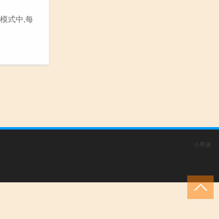
雄模式中,每
小男孩