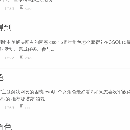
723
csol
得到
得到”主题解决网友的困惑 csol15周年角色怎么获得? 在CSOL15
活动、完成任务、参与...
222
csol
色
色”主题解决网友的困惑 csol那个女角色最好看? 如果您喜欢军旅
的 推荐娜塔莎 狼魂...
769
csol
角色