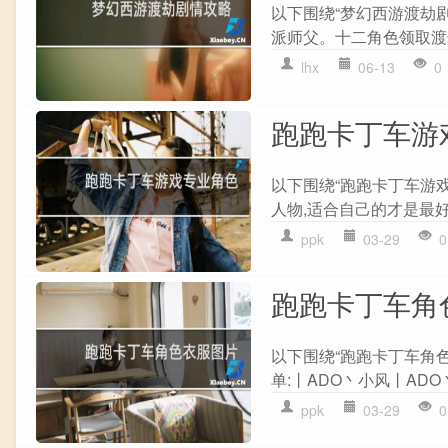
以下围绕“梦幻西游渡劫剧
派师父。十二角色领取渡劫
lhx
06-13
0
跑跑卡丁车游
以下围绕“跑跑卡丁车游
人物,适合自己的才是最好
ppk
03-29
0
跑跑卡丁车角
以下围绕“跑跑卡丁车角
单:丨ADO丶小风丨ADO
ppk
03-29
0