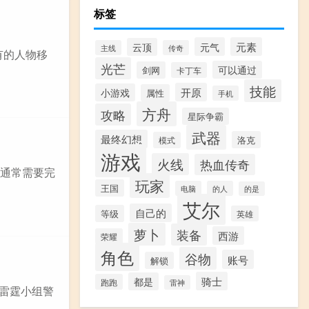
标签
元气
元素
云顶
主线
传奇
所有的人物移
光芒
可以通过
剑网
卡丁车
技能
开原
小游戏
属性
手机
方舟
攻略
星际争霸
武器
最终幻想
洛克
模式
游戏
火线
热血传奇
角色通常需要完
玩家
王国
电脑
的人
的是
艾尔
自己的
等级
英雄
萝卜
装备
西游
荣耀
角色
谷物
账号
解锁
骑士
都是
跑跑
雷神
队雷霆小组警