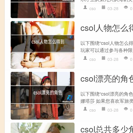
cso
03-28
0
csol人物怎么
以下围绕“csol人物怎么
玩家可以通过参与各种限时
cso
03-28
0
csol漂亮的角
以下围绕“csol漂亮的角
娜塔莎 如果您喜欢军旅类型
cso
03-28
0
csol总共多少