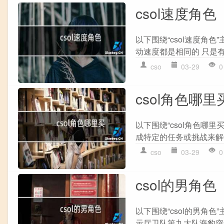
csol速度角色
以下围绕“csol速度角色
动速度都是相同的 只是有的
cso
03-29
0
csol角色哪里
以下围绕“csol角色哪里
成特定的任务或挑战来解锁
cso
03-29
0
csol的男角色
以下围绕“csol的男角色
示厅卫队第九大队海豹突击