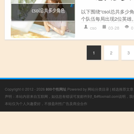
以下围绕“csol总共多少
个队伍每局出现2位英雄。1
cso
03-28
0
1
2
3
Copyright © 2012 - 2026
800个性网址
Powered by
网站分类目录
|
精选推荐文章
声明：本站内容来自互联网，如信息有错误可发邮件到f_fb#foxmail.com说明
本站仅为个人兴趣爱好，不接盈利性广告及商业合作