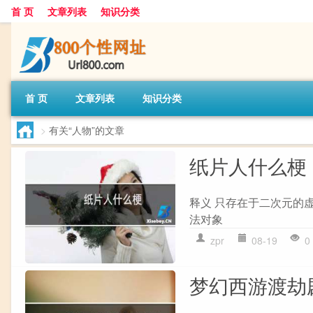
首 页
文章列表
知识分类
首 页
文章列表
知识分类
>
有关“人物”的文章
纸片人什么梗
释义 只存在于二次元的
法对象
zpr
08-19
0
梦幻西游渡劫