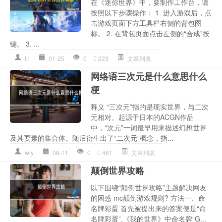
在《迷你世界》中，要制作工作台，请
按照以下步骤操作： 1. 进入游戏后，点
击游戏页面下方工具栏右侧的背包图
标。 2. 在背包页面点击左侧的“合成”按
键。 3. ...
ln
01-25
0
223
文章列表
网络语三次元是什么意思什么
梗
释义 “三次元”指的是现实世界，与二次
元相对。起源于日本的ACGN作品
中，“次元”一词最早用来描述幻想世界
及其要素的集合体。随后衍生出了“二次元”概念，指...
wly
08-11
0
461
文章列表
颠倒世界攻略
以下围绕“颠倒世界攻略”主题解决网友
的困惑 mc颠倒游戏规则? 方法一、命
名牌彩蛋 首先被提出来的答案便是“命
名牌彩蛋”,《我的世界》中命名牌“G...