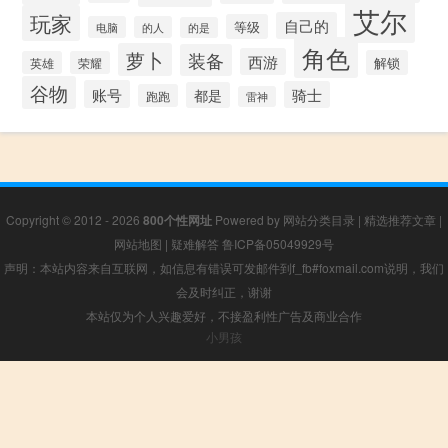
艾尔
玩家
自己的
等级
电脑
的人
的是
角色
萝卜
装备
西游
解锁
英雄
荣耀
谷物
账号
骑士
都是
跑跑
雷神
Copyright © 2012 - 2026
800个性网址
Powered by
网站分类目录
|
精选推荐文章
|
网站地图
|
疑难解答
鲁ICP备05049929号
声明：本站内容来自互联网，如信息有错误可发邮件到f_fb#foxmail.com说明，我们
会及时纠正，谢谢
本站仅为个人兴趣爱好，不接盈利性广告及商业合作
小男孩