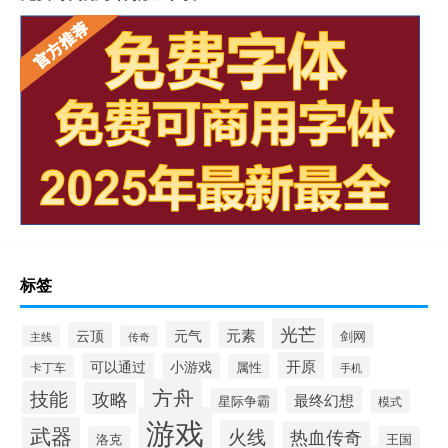
标签
光芒
元气
元素
云顶
剑网
主线
传奇
开原
可以通过
小游戏
属性
卡丁车
手机
方舟
技能
攻略
最终幻想
星际争霸
模式
游戏
武器
火线
热血传奇
洛克
王国