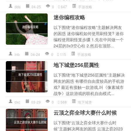
dds
04-25
0
647
手游攻略
迷你编程攻略
以下围绕“迷你编程攻略”主题解决网友
的困惑 迷你编程如何使用刷怪笼? 迷你
编程使用刷怪笼步骤 1.先在中间做一个
24层的3x3空心柱 2.然后在顶部...
lnb
04-24
0
115
手游攻略
地下城堡256层属性
以下围绕“地下城堡256层属性”主题解决
网友的困惑 有哪些自由度较高的手机游
戏? 最近有接触一款游戏,叫《像素城市
战争》这款游戏的联机自由模式...
dxc
03-29
0
568
地下城堡
云顶之弈全球大赛什么时候
以下围绕“云顶之弈全球大赛什么时
候”主题解决网友的困惑 云顶之弈2023