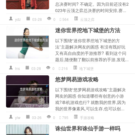
总决赛时间? 不确定。因为目前还没有2
023年云顶之弈总决赛的时间安排,赛...
ydz
03-28
0
564
云顶之弈
迷你世界挖地下城堡的方法
以下围绕“迷你世界挖地下城堡的方
法”主题解决网友的困惑 有没有既好玩
又有高自由度的手游推荐? 看到这个问
题后,随便翻了翻以前推荐的手游,发现...
lns
03-28
0
216
地下城堡
悠梦网易游戏攻略
以下围绕“悠梦网易游戏攻略”主题解决
网友的困惑 你知道哪些有创意的小游
戏?单机游戏也行? 就数我的世界,因为
我的世界像素风,可以生存,也可以创...
ylw
03-26
0
795
手游攻略
诛仙世界和诛仙手游一样吗