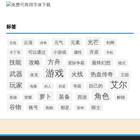
标签
光芒
元气
元素
云顶
剑网
主线
传奇
开原
可以通过
小游戏
属性
卡丁车
手机
方舟
技能
攻略
最终幻想
星际争霸
模式
游戏
武器
火线
热血传奇
洛克
王国
艾尔
玩家
自己的
等级
电脑
的人
的是
角色
萝卜
装备
西游
解锁
英雄
荣耀
谷物
账号
骑士
都是
跑跑
雷神