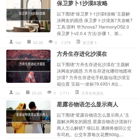
保卫萝卜1沙漠8攻略
以下围绕“保卫萝卜1沙漠8攻略”主题解
决网友的困惑 保卫萝卜沙漠第7关攻略?
工具/原料 华为nova7 HarmonyOS2.0
保卫萝卜v2.0.4 方法/步骤 1、第...
bwl
03-26
0
376
保卫萝卜
方舟生存进化沙漠在
以下围绕“方舟生存进化沙漠在”主题解
决网友的困惑 方舟生存进化哪些地图有
沙漠? 方舟生存进化手机版仙境沙漠宝
箱位置 宝箱一:坐标79.6X51.8位...
fzs
03-25
0
711
方舟生存进化
星露谷物语怎么显示商人
以下围绕“星露谷物语怎么显示商人”主
题解决网友的困惑 星露谷物语沙漠旅行
商人怎么解锁? 缮以后,潘姆将做回公交
车司机。公交车票每次花费500g,...