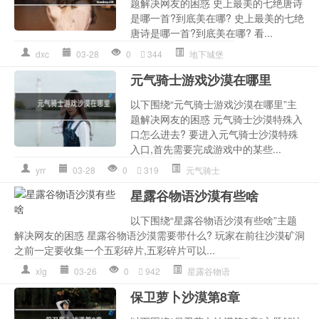
题解决网友的困惑 史上最美的七绝唐诗
是哪一首?到底美在哪? 史上最美的七绝
唐诗是哪一首?到底美在哪? 看...
dxc
03-28
0
344
地下城堡
元气骑士游戏沙漠在哪里
以下围绕“元气骑士游戏沙漠在哪里”主
题解决网友的困惑 元气骑士沙漠特殊入
口怎么进去? 要进入元气骑士沙漠特殊
入口,首先需要完成游戏中的某些...
yrr
03-28
0
319
元气骑士
星露谷物语沙漠有些啥
以下围绕“星露谷物语沙漠有些啥”主题
解决网友的困惑 星露谷物语沙漠需要带什么? 玩家在前往沙漠矿洞
之前一定要收集一个五彩碎片,五彩碎片可以...
xlg
03-26
0
942
星露谷物语
保卫萝卜沙漠第8章