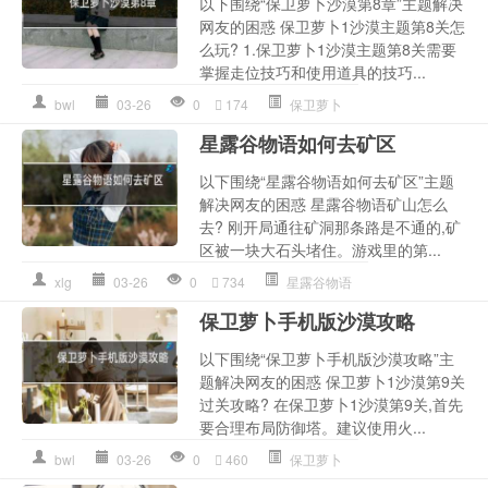
以下围绕“保卫萝卜沙漠第8章”主题解决
网友的困惑 保卫萝卜1沙漠主题第8关怎
么玩? 1.保卫萝卜1沙漠主题第8关需要
掌握走位技巧和使用道具的技巧...
bwl
03-26
0
174
保卫萝卜
星露谷物语如何去矿区
以下围绕“星露谷物语如何去矿区”主题
解决网友的困惑 星露谷物语矿山怎么
去? 刚开局通往矿洞那条路是不通的,矿
区被一块大石头堵住。游戏里的第...
xlg
03-26
0
734
星露谷物语
保卫萝卜手机版沙漠攻略
以下围绕“保卫萝卜手机版沙漠攻略”主
题解决网友的困惑 保卫萝卜1沙漠第9关
过关攻略? 在保卫萝卜1沙漠第9关,首先
要合理布局防御塔。建议使用火...
bwl
03-26
0
460
保卫萝卜