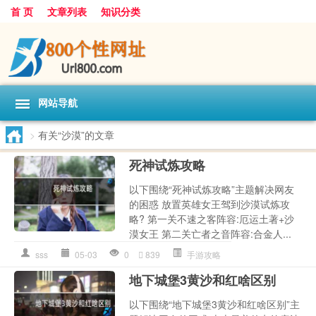
首 页
文章列表
知识分类
网站导航
>
有关“沙漠”的文章
死神试炼攻略
以下围绕“死神试炼攻略”主题解决网友
的困惑 放置英雄女王驾到沙漠试炼攻
略? 第一关不速之客阵容:厄运土著+沙
漠女王 第二关亡者之音阵容:合金人...
sss
05-03
0
839
手游攻略
地下城堡3黄沙和红啥区别
以下围绕“地下城堡3黄沙和红啥区别”主