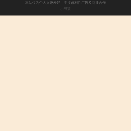
本站仅为个人兴趣爱好，不接盈利性广告及商业合作
小男孩