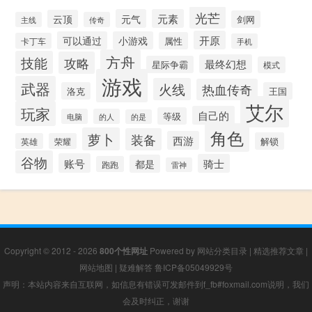
光芒
元气
元素
云顶
剑网
主线
传奇
开原
可以通过
小游戏
属性
卡丁车
手机
方舟
技能
攻略
最终幻想
星际争霸
模式
游戏
武器
火线
热血传奇
洛克
王国
艾尔
玩家
自己的
等级
电脑
的人
的是
角色
萝卜
装备
西游
解锁
英雄
荣耀
谷物
账号
骑士
都是
跑跑
雷神
Copyright © 2012 - 2026
800个性网址
Powered by
网站分类目录
|
精选推荐文章
|
网站地图
|
疑难解答
鲁ICP备05049929号
声明：本站内容来自互联网，如信息有错误可发邮件到f_fb#foxmail.com说明，我们
会及时纠正，谢谢