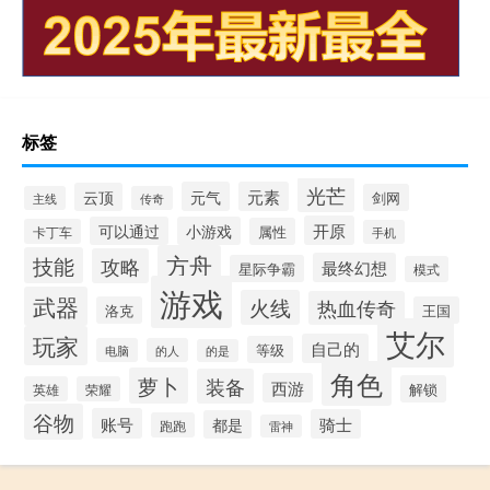
标签
光芒
元气
元素
云顶
剑网
主线
传奇
开原
可以通过
小游戏
属性
卡丁车
手机
方舟
技能
攻略
最终幻想
星际争霸
模式
游戏
武器
火线
热血传奇
洛克
王国
艾尔
玩家
自己的
等级
电脑
的人
的是
角色
萝卜
装备
西游
解锁
英雄
荣耀
谷物
账号
骑士
都是
跑跑
雷神