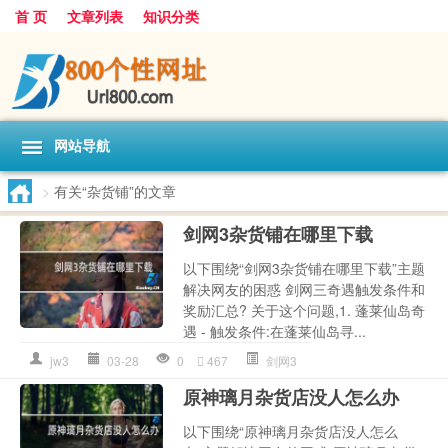
首 页
文章列表
知识分类
网站导航
>
有关“杂货铺”的文章
剑网3杂货铺在哪里下载
以下围绕“剑网3杂货铺在哪里下载”主题
解决网友的困惑 剑网三奇遇触发条件和
奖励汇总? 关于这个问题,1. 蓬莱仙岛奇
遇 - 触发条件:在蓬莱仙岛寻...
jw3
03-28
0
467
剑网3
原神璃月杂货店没人怎么办
以下围绕“原神璃月杂货店没人怎么