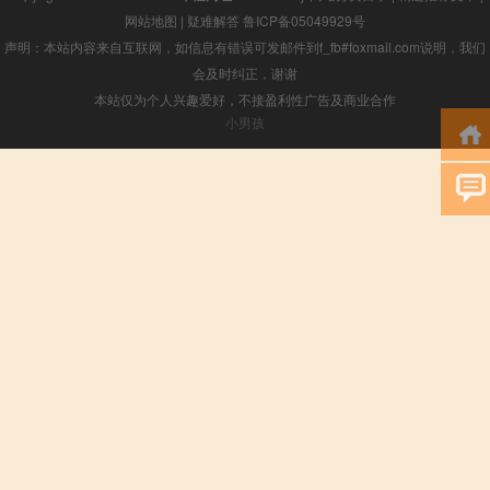
网站地图
|
疑难解答
鲁ICP备05049929号
声明：本站内容来自互联网，如信息有错误可发邮件到f_fb#foxmail.com说明，我们
会及时纠正，谢谢
本站仅为个人兴趣爱好，不接盈利性广告及商业合作
小男孩