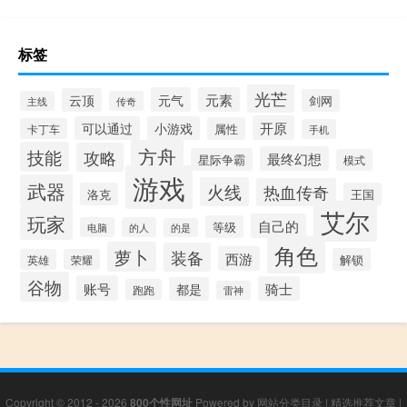
标签
光芒
元气
元素
云顶
剑网
主线
传奇
开原
可以通过
小游戏
属性
卡丁车
手机
方舟
技能
攻略
最终幻想
星际争霸
模式
游戏
武器
火线
热血传奇
洛克
王国
艾尔
玩家
自己的
等级
电脑
的人
的是
角色
萝卜
装备
西游
解锁
英雄
荣耀
谷物
账号
骑士
都是
跑跑
雷神
Copyright © 2012 - 2026
800个性网址
Powered by
网站分类目录
|
精选推荐文章
|