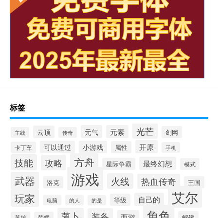
标签
光芒
元气
元素
云顶
剑网
主线
传奇
开原
可以通过
小游戏
属性
卡丁车
手机
方舟
技能
攻略
最终幻想
星际争霸
模式
游戏
武器
火线
热血传奇
洛克
王国
艾尔
玩家
自己的
等级
电脑
的人
的是
角色
萝卜
装备
西游
解锁
英雄
荣耀