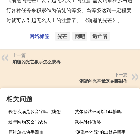
《消逝的光芒》要引起无名人士的注意,需要玩家在乡村进
行各种任务来积累作为信徒的等级。当等级达到一定程度
时就可以引起无名人士的注意了。 《消逝的光芒》。
网络标签：
光芒
网吧
逃亡者
上一篇
消逝的光芒扳手怎么获得
下一篇
消逝的光芒武器在哪制作
相关问题
骁怎么读是多音字吗（骁怎么读）
艾尔登法环可以144帧吗
过年网购安全吗农村
武林外传攻略
原神怎么快手回血
“荡漾空沙际”的出处是哪里