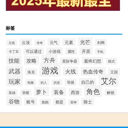
标签
光芒
元气
元素
云顶
剑网
主线
传奇
开原
可以通过
小游戏
属性
卡丁车
手机
方舟
技能
攻略
最终幻想
星际争霸
模式
游戏
武器
火线
热血传奇
洛克
王国
艾尔
玩家
自己的
等级
电脑
的人
的是
角色
萝卜
装备
西游
解锁
英雄
荣耀
谷物
账号
骑士
都是
跑跑
雷神