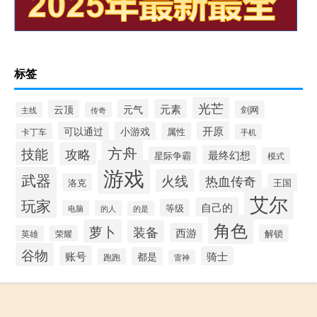
标签
光芒
元气
元素
云顶
剑网
主线
传奇
开原
可以通过
小游戏
属性
卡丁车
手机
方舟
技能
攻略
最终幻想
星际争霸
模式
游戏
武器
火线
热血传奇
洛克
王国
艾尔
玩家
自己的
等级
电脑
的人
的是
角色
萝卜
装备
西游
解锁
英雄
荣耀
谷物
账号
骑士
都是
跑跑
雷神