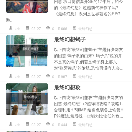
困惑 坂口博信离开SE的17年后，如今
的《最终幻想》超越前代神作了吗?
《最终幻想》系列是世界著名的RPG
游...
zzh
03-27
0
666
最终幻想
最终幻想蝎子
以下围绕“最终幻想蝎子”主题解决网友
的困惑 蝎子爪的由来? 蝎子爪”说的并
不是真的蝎子,倘若是蝎子身上那六
对“张牙舞爪”的附肢,恐怕再没有人会...
zzh
03-27
0
987
最终幻想
最终幻想攻
以下围绕“最终幻想攻”主题解决网友的
困惑 最终幻想1+2超详细攻略? 攻略1.
合理利用HP和MP 给角色装备上恢复H
P的魔法,然后找一些能力比较低的敌...
zzh
03-27
0
444
最终幻想