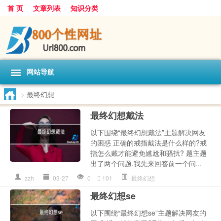
首 页
文章列表
知识分类
网站导航
>
最终幻想
最终幻想戴法
以下围绕“最终幻想戴法”主题解决网友
的困惑 正确的戒指戴法是什么样的?戒
指怎么戴才能避免尴尬和骚扰? 题主题
出了两个问题,我先来回答前一个问...
zzh
03-27
0
101
最终幻想
最终幻想se
以下围绕“最终幻想se”主题解决网友的