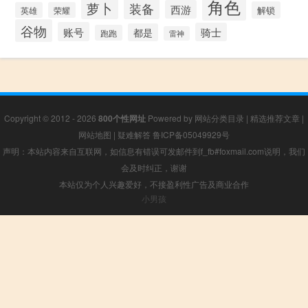
角色
萝卜
装备
西游
解锁
英雄
荣耀
谷物
账号
骑士
都是
跑跑
雷神
Copyright © 2012 - 2026
800个性网址
Powered by
网站分类目录
|
精选推荐文章
|
网站地图
|
疑难解答
鲁ICP备05049929号
声明：本站内容来自互联网，如信息有错误可发邮件到f_fb#foxmail.com说明，我们
会及时纠正，谢谢
本站仅为个人兴趣爱好，不接盈利性广告及商业合作
小男孩