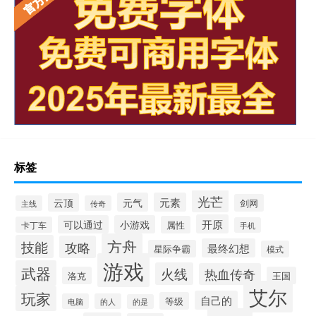
标签
光芒
元气
元素
云顶
剑网
主线
传奇
开原
可以通过
小游戏
属性
卡丁车
手机
方舟
技能
攻略
最终幻想
星际争霸
模式
游戏
武器
火线
热血传奇
洛克
王国
艾尔
玩家
自己的
等级
电脑
的人
的是