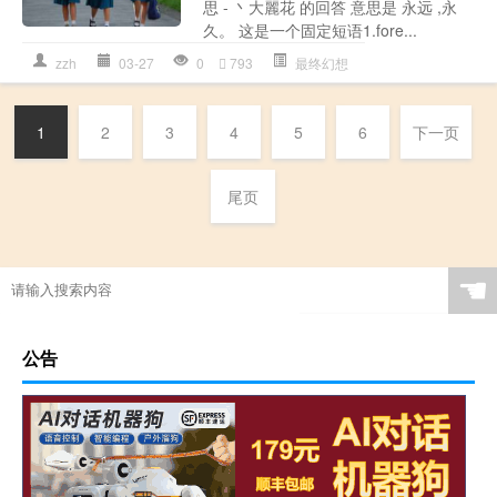
思 - 丶大麗花 的回答 意思是 永远 ,永
久。 这是一个固定短语1.fore...
zzh
03-27
0
793
最终幻想
1
2
3
4
5
6
下一页
尾页
☚
公告