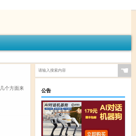
☚
几个方面来
公告