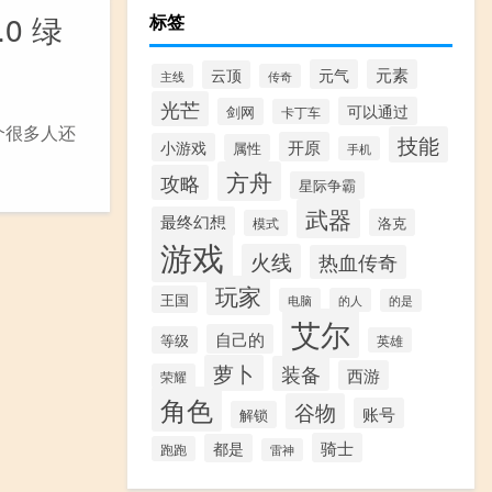
0 绿
标签
元气
元素
云顶
主线
传奇
光芒
可以通过
剑网
卡丁车
这个很多人还
技能
开原
小游戏
属性
手机
方舟
攻略
星际争霸
武器
最终幻想
洛克
模式
游戏
火线
热血传奇
玩家
王国
电脑
的人
的是
艾尔
自己的
等级
英雄
萝卜
装备
西游
荣耀
角色
谷物
账号
解锁
骑士
都是
跑跑
雷神