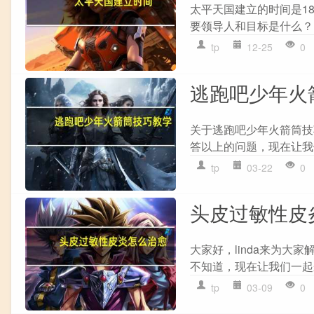
太平天国建立的时间是18
要领导人和目标是什么？
tp
12-25
0
逃跑吧少年火
关于逃跑吧少年火箭筒技
答以上的问题，现在让我们
tp
03-22
0
头皮过敏性皮
大家好，linda来为
不知道，现在让我们一起来
tp
03-09
0