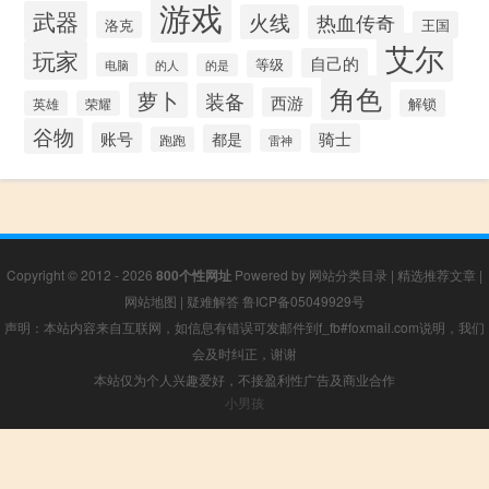
游戏
武器
火线
热血传奇
洛克
王国
艾尔
玩家
自己的
等级
电脑
的人
的是
角色
萝卜
装备
西游
解锁
英雄
荣耀
谷物
账号
骑士
都是
跑跑
雷神
Copyright © 2012 - 2026
800个性网址
Powered by
网站分类目录
|
精选推荐文章
|
网站地图
|
疑难解答
鲁ICP备05049929号
声明：本站内容来自互联网，如信息有错误可发邮件到f_fb#foxmail.com说明，我们
会及时纠正，谢谢
本站仅为个人兴趣爱好，不接盈利性广告及商业合作
小男孩