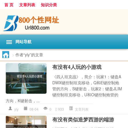
首 页
文章列表
知识分类
网站导航
>
作者“yly”的文章
有没有4人玩的小游戏
《四人坦克战》，简介：玩家1：键盘A
DWX键控制坦克移动，Q和E键控制炮
管的方向，S键射击，玩家2：键盘JLIM
键控制坦克移动，U和O键控制炮管的
方向，K键射击，...
yly
08-04
0
933
文章列表
有没有类似造梦西游的端游