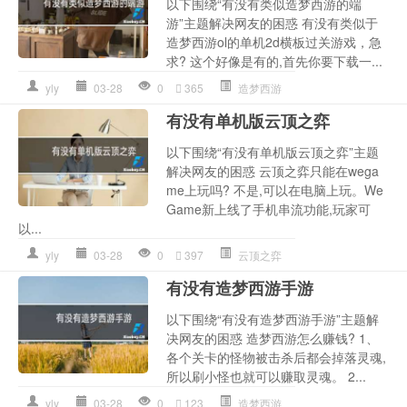
以下围绕“有没有类似造梦西游的端
游”主题解决网友的困惑 有没有类似于
造梦西游ol的单机2d横板过关游戏，急
求? 这个好像是有的,首先你要下载一...
yly
03-28
0
365
造梦西游
有没有单机版云顶之弈
以下围绕“有没有单机版云顶之弈”主题
解决网友的困惑 云顶之弈只能在wega
me上玩吗? 不是,可以在电脑上玩。We
Game新上线了手机串流功能,玩家可
以...
yly
03-28
0
397
云顶之弈
有没有造梦西游手游
以下围绕“有没有造梦西游手游”主题解
决网友的困惑 造梦西游怎么赚钱? 1、
各个关卡的怪物被击杀后都会掉落灵魂,
所以刷小怪也就可以赚取灵魂。 2...
yly
03-28
0
123
造梦西游