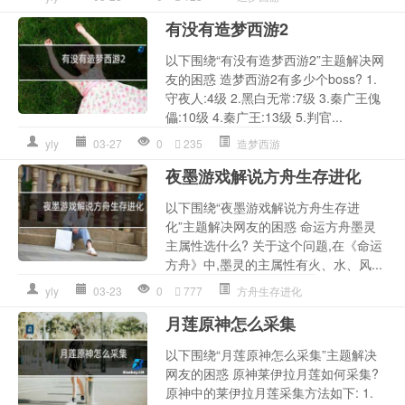
有没有造梦西游2
以下围绕“有没有造梦西游2”主题解决网
友的困惑 造梦西游2有多少个boss? 1.
守夜人:4级 2.黑白无常:7级 3.秦广王傀
儡:10级 4.秦广王:13级 5.判官...
yly
03-27
0
235
造梦西游
夜墨游戏解说方舟生存进化
以下围绕“夜墨游戏解说方舟生存进
化”主题解决网友的困惑 命运方舟墨灵
主属性选什么? 关于这个问题,在《命运
方舟》中,墨灵的主属性有火、水、风...
yly
03-23
0
777
方舟生存进化
月莲原神怎么采集
以下围绕“月莲原神怎么采集”主题解决
网友的困惑 原神莱伊拉月莲如何采集?
原神中的莱伊拉月莲采集方法如下: 1.