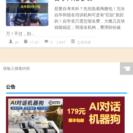
想要自考本科？先别急着掏腰包！完全
自学和报名培训机构可是有“巨款”差距
的！自学党只需交报名费，大概几百块
就能搞定；而报名机构，费用轻松破
万！不过，别...
zk
11-21
0
647
文章列表
☚
公告