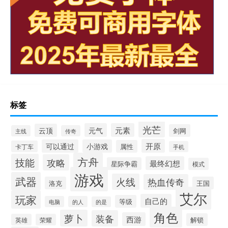
标签
光芒
元气
元素
云顶
剑网
主线
传奇
开原
可以通过
小游戏
属性
卡丁车
手机
方舟
技能
攻略
最终幻想
星际争霸
模式
游戏
武器
火线
热血传奇
洛克
王国
艾尔
玩家
自己的
等级
电脑
的人
的是
角色
萝卜
装备
西游
解锁
英雄
荣耀