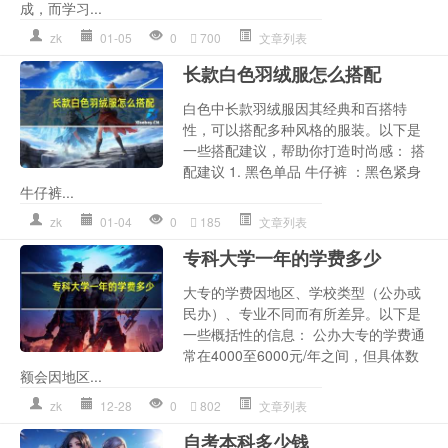
成，而学习...
zk
01-05
0
700
文章列表
长款白色羽绒服怎么搭配
白色中长款羽绒服因其经典和百搭特
性，可以搭配多种风格的服装。以下是
一些搭配建议，帮助你打造时尚感： 搭
配建议 1. 黑色单品 牛仔裤 ：黑色紧身
牛仔裤...
zk
01-04
0
185
文章列表
专科大学一年的学费多少
大专的学费因地区、学校类型（公办或
民办）、专业不同而有所差异。以下是
一些概括性的信息： 公办大专的学费通
常在4000至6000元/年之间，但具体数
额会因地区...
zk
12-28
0
802
文章列表
自考本科多少钱