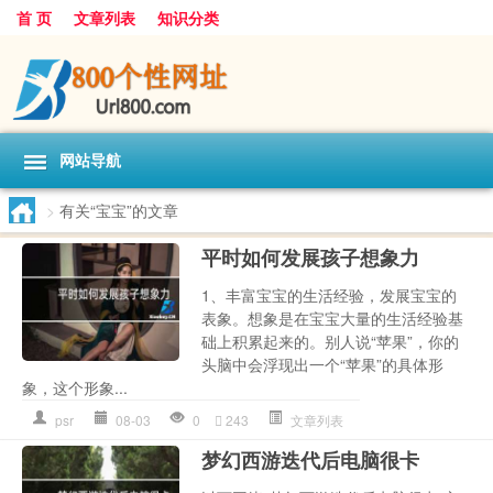
首 页
文章列表
知识分类
网站导航
>
有关“宝宝”的文章
平时如何发展孩子想象力
1、丰富宝宝的生活经验，发展宝宝的
表象。想象是在宝宝大量的生活经验基
础上积累起来的。别人说“苹果”，你的
头脑中会浮现出一个“苹果”的具体形
象，这个形象...
psr
08-03
0
243
文章列表
梦幻西游迭代后电脑很卡