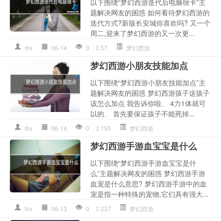
以下围绕“梦幻西游迭代后电脑很卡”主
题解决网友的困惑 如何看待梦幻西游的
迭代方式?新版长安城你喜欢吗? 又一个
周二,迎来了梦幻西游的又一次更...
lhx
06-14
0
57
梦幻西游
梦幻西游小朋友技能加点
以下围绕“梦幻西游小朋友技能加点”主
题解决网友的困惑 梦幻西游孩子这孩子
该怎么加点 我告诉你啦、 4力1体就可
以的、 首先要保证孩子不能死掉...
lhx
06-14
0
155
梦幻西游
梦幻西游手游血宝宝是什么
以下围绕“梦幻西游手游血宝宝是什
么”主题解决网友的困惑 梦幻西游手游
血宠是什么意思? 梦幻西游手游中的血
宠是指一种特殊的宠物,它们具有强大...
lhx
06-13
0
237
梦幻西游