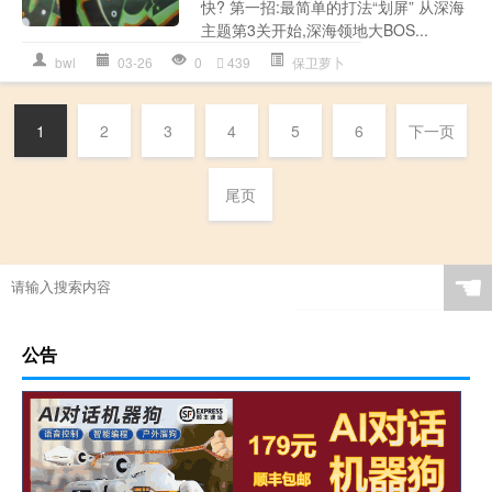
快? 第一招:最简单的打法“划屏” 从深海
主题第3关开始,深海领地大BOS...
bwl
03-26
0
439
保卫萝卜
1
2
3
4
5
6
下一页
尾页
☚
公告