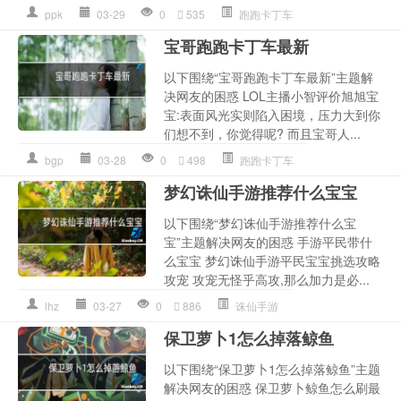
ppk
03-29
0
535
跑跑卡丁车
宝哥跑跑卡丁车最新
以下围绕“宝哥跑跑卡丁车最新”主题解
决网友的困惑 LOL主播小智评价旭旭宝
宝:表面风光实则陷入困境，压力大到你
们想不到，你觉得呢? 而且宝哥人...
bgp
03-28
0
498
跑跑卡丁车
梦幻诛仙手游推荐什么宝宝
以下围绕“梦幻诛仙手游推荐什么宝
宝”主题解决网友的困惑 手游平民带什
么宝宝 梦幻诛仙手游平民宝宝挑选攻略
攻宠 攻宠无怪乎高攻,那么加力是必...
lhz
03-27
0
886
诛仙手游
保卫萝卜1怎么掉落鲸鱼
以下围绕“保卫萝卜1怎么掉落鲸鱼”主题
解决网友的困惑 保卫萝卜鲸鱼怎么刷最