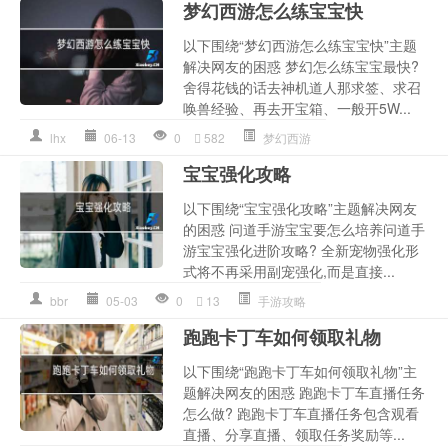
梦幻西游怎么练宝宝快
以下围绕“梦幻西游怎么练宝宝快”主题
解决网友的困惑 梦幻怎么练宝宝最快?
舍得花钱的话去神机道人那求签、求召
唤兽经验、再去开宝箱、一般开5W...
lhx
06-13
0
582
梦幻西游
宝宝强化攻略
以下围绕“宝宝强化攻略”主题解决网友
的困惑 问道手游宝宝要怎么培养问道手
游宝宝强化进阶攻略? 全新宠物强化形
式将不再采用副宠强化,而是直接...
bbr
05-03
0
13
手游攻略
跑跑卡丁车如何领取礼物
以下围绕“跑跑卡丁车如何领取礼物”主
题解决网友的困惑 跑跑卡丁车直播任务
怎么做? 跑跑卡丁车直播任务包含观看
直播、分享直播、领取任务奖励等...