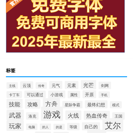
标签
光芒
元气
元素
云顶
剑网
主线
传奇
开原
可以通过
小游戏
属性
卡丁车
手机
方舟
技能
攻略
最终幻想
星际争霸
模式
游戏
武器
火线
热血传奇
洛克
王国
艾尔
玩家
自己的
等级
电脑
的人
的是