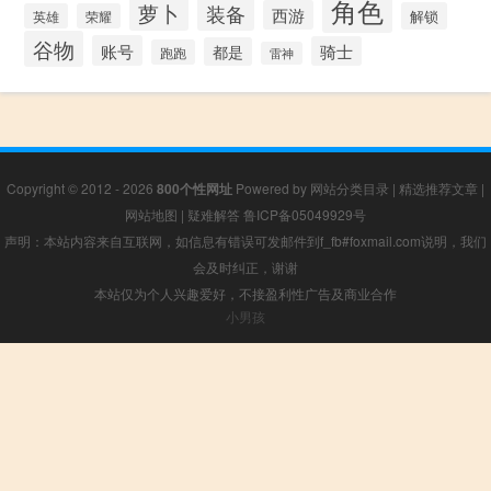
角色
萝卜
装备
西游
解锁
英雄
荣耀
谷物
账号
骑士
都是
跑跑
雷神
Copyright © 2012 - 2026
800个性网址
Powered by
网站分类目录
|
精选推荐文章
|
网站地图
|
疑难解答
鲁ICP备05049929号
声明：本站内容来自互联网，如信息有错误可发邮件到f_fb#foxmail.com说明，我们
会及时纠正，谢谢
本站仅为个人兴趣爱好，不接盈利性广告及商业合作
小男孩