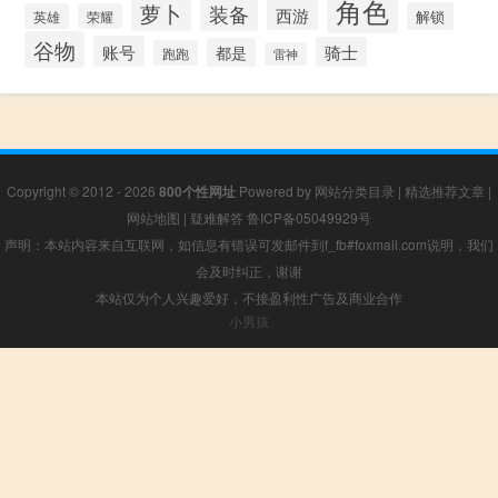
角色
萝卜
装备
西游
解锁
英雄
荣耀
谷物
账号
骑士
都是
跑跑
雷神
Copyright © 2012 - 2026
800个性网址
Powered by
网站分类目录
|
精选推荐文章
|
网站地图
|
疑难解答
鲁ICP备05049929号
声明：本站内容来自互联网，如信息有错误可发邮件到f_fb#foxmail.com说明，我们
会及时纠正，谢谢
本站仅为个人兴趣爱好，不接盈利性广告及商业合作
小男孩