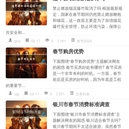
禁止燃放烟花爆竹取消了吗 根据最新规
定，国家在春节期间仍然禁止燃放鞭炮
和烟花，这一政策主要是为了加强烟花
爆竹安全管理，防止环境污染，保障公
共安全和...
gny
02-17
0
161
春节2024
春节购房优势
下面围绕“春节购房优势”主题解决网友
的困惑 春节买房好处有哪些? 春节买房
是一个非常有利的时机。一方面，春节
前后是买房的好时机，因为年底是工程
的重要节...
cjg
02-17
0
571
文章列表
银川市春节消费标准调查
下面围绕“银川市春节消费标准调查”主
题解决网友的困惑 银川适合春节去吗?
银川春节期间不太适合旅游。虽然春节