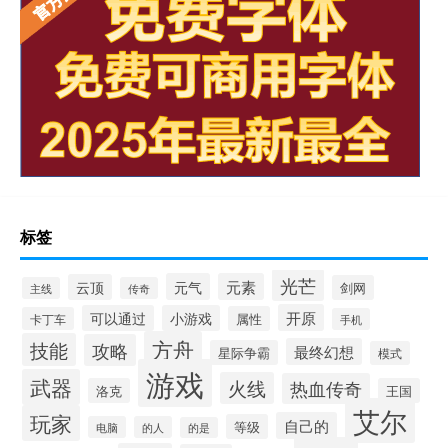
标签
光芒
元气
元素
云顶
剑网
主线
传奇
开原
可以通过
小游戏
属性
卡丁车
手机
方舟
技能
攻略
最终幻想
星际争霸
模式
游戏
武器
火线
热血传奇
洛克
王国
艾尔
玩家
自己的
等级
电脑
的人
的是