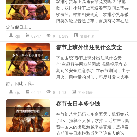
双排小货车上高速春节免费吗？ 很抱
歉，双排小货车上高速春节期间是需要
收费的。根据相关规定，双排小货车被
归类为轻型普通货车，而所有货车在法
定节假日上...
cjs
02-17
0
289
文章列表
春节上班外出注意什么安全
下面围绕“春节上班外出注意什么安
全”主题解决网友的困惑 温馨提示春节
期间的安全注意事项 在春节期间，由于
用火、用电量的增加，容易引发火灾事
故。因此，我...
cjs
02-17
0
18
文章列表
春节去日本多少钱
春节初八带妈妈去东京五天，机酒签花
了8k，预算不太多，求推... 近年来，随
着中国人的出境游越来越普遍，选择春
节期间去日本旅游成为了许多人的选