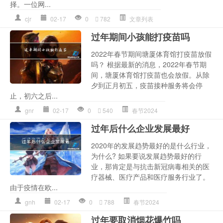
择。一位网...
cjr
02-17
0
782
文章列表
过年期间小孩能打疫苗吗
2022年春节期间塘厦体育馆打疫苗放假
吗？ 根据最新的消息，2022年春节期
间，塘厦体育馆打疫苗也会放假。从除
夕到正月初五，疫苗接种服务将会停
止，初六之后...
gnr
02-17
0
540
春节2024
过年后什么企业发展最好
2020年的发展趋势最好的是什么行业，
为什么? 如果要说发展趋势最好的行
业，那肯定是与抗击新冠病毒相关的医
疗器械、医疗产品和医疗服务行业了。
由于疫情在欧...
gnh
02-17
0
788
春节2024
过年要取消烟花爆竹吗