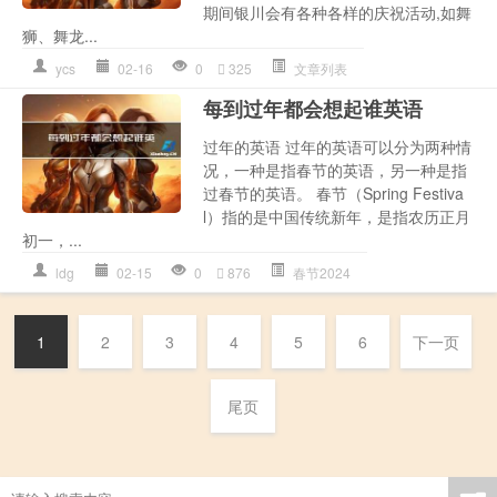
期间银川会有各种各样的庆祝活动,如舞
狮、舞龙...
ycs
02-16
0
325
文章列表
每到过年都会想起谁英语
过年的英语 过年的英语可以分为两种情
况，一种是指春节的英语，另一种是指
过春节的英语。 春节（Spring Festiva
l）指的是中国传统新年，是指农历正月
初一，...
ldg
02-15
0
876
春节2024
1
2
3
4
5
6
下一页
尾页