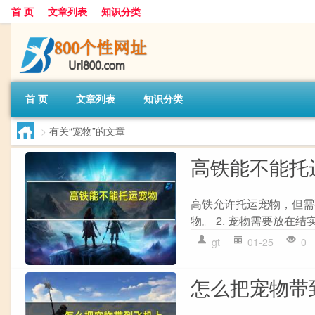
首 页
文章列表
知识分类
首 页
文章列表
知识分类
>
有关“宠物”的文章
高铁能不能托
高铁允许托运宠物，但需
物。 2. 宠物需要放在
gt
01-25
0
怎么把宠物带