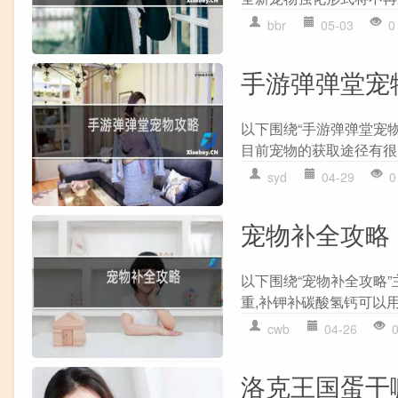
bbr
05-03
0
手游弹弹堂宠
以下围绕“手游弹弹堂宠
目前宠物的获取途径有很多
syd
04-29
0
宠物补全攻略
以下围绕“宠物补全攻略
重,补钾补碳酸氢钙可以用
cwb
04-26
洛克王国蛋干