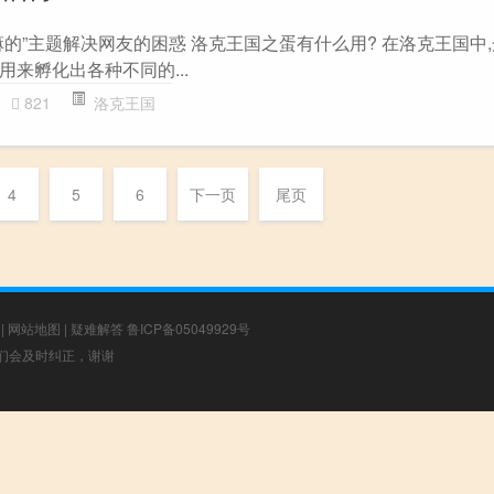
的”主题解决网友的困惑 洛克王国之蛋有什么用? 在洛克王国中
来孵化出各种不同的...
821
洛克王国
4
5
6
下一页
尾页
|
网站地图
|
疑难解答
鲁ICP备05049929号
，我们会及时纠正，谢谢