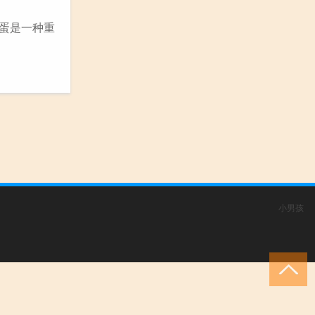
,蛋是一种重
小男孩