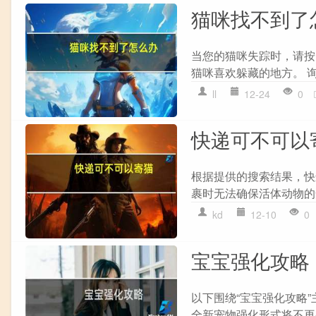
猫咪找不到了
当您的猫咪失踪时，请按照
猫咪喜欢躲藏的地方。 询
ll
12-24
0
快递可不可以
根据提供的搜索结果，快
裹时无法确保活体动物的
kd
12-10
0
宝宝强化攻略
以下围绕“宝宝强化攻略
全新宠物强化形式将不再采