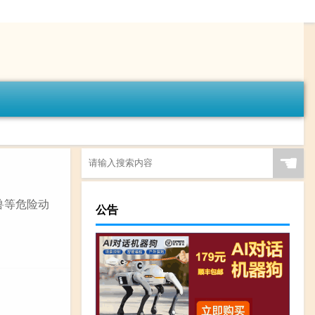
☚
兽等危险动
公告