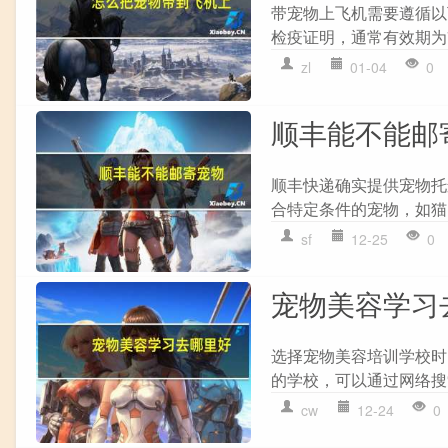
带宠物上飞机需要遵循以下
检疫证明，通常有效期为7天
zl
01-04
0
顺丰能不能邮
顺丰快递确实提供宠物托运
合特定条件的宠物，如猫、
sf
12-25
0
宠物美容学习
选择宠物美容培训学校时
的学校，可以通过网络搜
cw
12-24
0