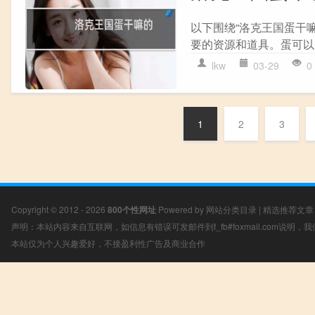
以下围绕“洛克王国蛋干嘛
要的资源和道具。蛋可以用
lkw
03-29
0
1
2
3
Copyright © 2012 - 2026
800个性网址
Powered by
网站分类目录
|
精选推荐文章
声明：本站内容来自互联网，如信息有错误可发邮件到f_fb#foxmail.com说明
本站仅为个人兴趣爱好，不接盈利性广告及商业合作