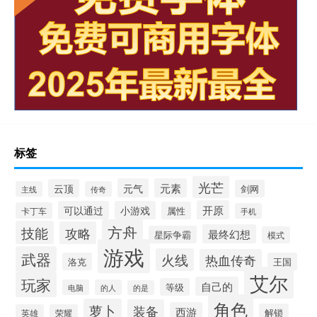
标签
光芒
元气
元素
云顶
剑网
主线
传奇
开原
可以通过
小游戏
属性
卡丁车
手机
方舟
技能
攻略
最终幻想
星际争霸
模式
游戏
武器
火线
热血传奇
洛克
王国
艾尔
玩家
自己的
等级
电脑
的人
的是
角色
萝卜
装备
西游
解锁
英雄
荣耀