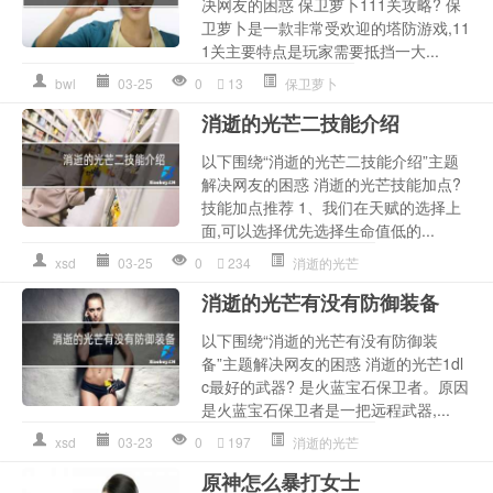
决网友的困惑 保卫萝卜111关攻略? 保
卫萝卜是一款非常受欢迎的塔防游戏,11
1关主要特点是玩家需要抵挡一大...
bwl
03-25
0
13
保卫萝卜
消逝的光芒二技能介绍
以下围绕“消逝的光芒二技能介绍”主题
解决网友的困惑 消逝的光芒技能加点?
技能加点推荐 1、我们在天赋的选择上
面,可以选择优先选择生命值低的...
xsd
03-25
0
234
消逝的光芒
消逝的光芒有没有防御装备
以下围绕“消逝的光芒有没有防御装
备”主题解决网友的困惑 消逝的光芒1dl
c最好的武器? 是火蓝宝石保卫者。原因
是火蓝宝石保卫者是一把远程武器,...
xsd
03-23
0
197
消逝的光芒
原神怎么暴打女士