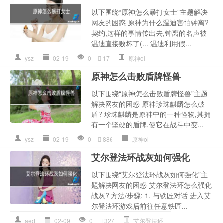
以下围绕“原神怎么暴打女士”主题解决
网友的困惑 原神为什么温迪害怕钟离?
契约,这样的事情传出去,钟离的名声被
温迪直接败坏了(... 温迪利用假...
ysz
02-19
0
17
原神ol
原神怎么击败盾牌怪兽
以下围绕“原神怎么击败盾牌怪兽”主题
解决网友的困惑 原神珍珠麒麟怎么破
盾? 珍珠麒麟是原神中的一种怪物,其拥
有一个坚硬的盾牌,使它在战斗中变...
ysz
02-19
0
886
原神ol
艾尔登法环战灰如何强化
以下围绕“艾尔登法环战灰如何强化”主
题解决网友的困惑 艾尔登法环怎么强化
战灰? 方法/步骤: 1. 与铁匠对话 进入艾
尔登法环游戏后前往任意铁匠...
aed
02-09
0
327
艾尔登法环