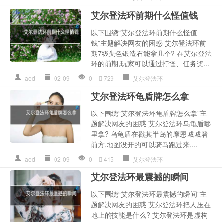
艾尔登法环前期什么怪值钱
以下围绕“艾尔登法环前期什么怪值
钱”主题解决网友的困惑 艾尔登法环前
期7级失色锻造石能拿几个? 在艾尔登法
环的前期,玩家可以通过打怪、任务奖...
aed
02-09
0
729
艾尔登法环
艾尔登法环龟盾牌怎么拿
以下围绕“艾尔登法环龟盾牌怎么拿”主
题解决网友的困惑 艾尔登法环乌龟盾哪
里拿? 乌龟盾在戳其半岛的摩恩城城墙
前方,地图没开的可以骑马跑过来,...
aed
02-09
0
415
艾尔登法环
艾尔登法环最震撼的瞬间
以下围绕“艾尔登法环最震撼的瞬间”主
题解决网友的困惑 艾尔登法环把人压在
地上的技能是什么? 艾尔登法环是虚构