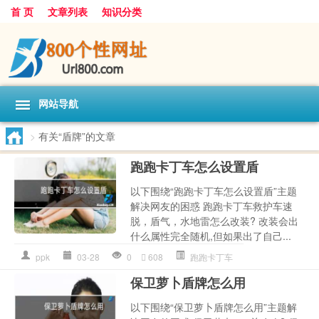
首 页
文章列表
知识分类
网站导航
>
有关“盾牌”的文章
跑跑卡丁车怎么设置盾
以下围绕“跑跑卡丁车怎么设置盾”主题
解决网友的困惑 跑跑卡丁车救护车速
脱，盾气，水地雷怎么改装? 改装会出
什么属性完全随机,但如果出了自己...
ppk
03-28
0
608
跑跑卡丁车
保卫萝卜盾牌怎么用
以下围绕“保卫萝卜盾牌怎么用”主题解