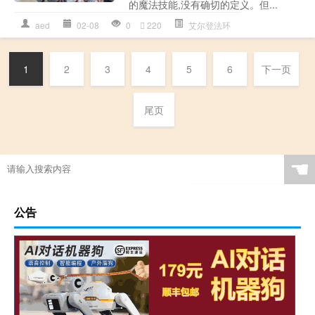
的魔法技能,没有确切的定义。但...
aed
02-08
0
220
艾尔登法环
1
2
3
4
5
6
下一页
尾页
☚
公告