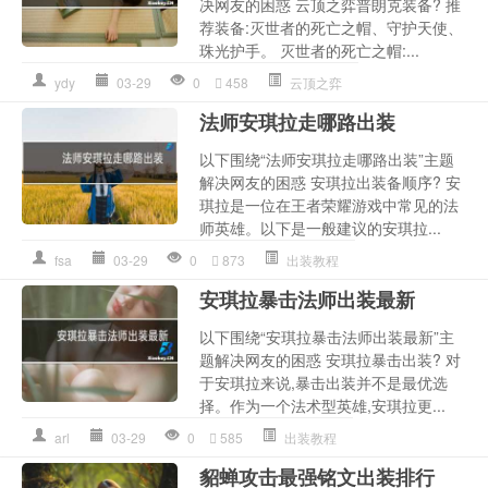
决网友的困惑 云顶之弈普朗克装备? 推
荐装备:灭世者的死亡之帽、守护天使、
珠光护手。 灭世者的死亡之帽:...
ydy
03-29
0
458
云顶之弈
法师安琪拉走哪路出装
以下围绕“法师安琪拉走哪路出装”主题
解决网友的困惑 安琪拉出装备顺序? 安
琪拉是一位在王者荣耀游戏中常见的法
师英雄。以下是一般建议的安琪拉...
fsa
03-29
0
873
出装教程
安琪拉暴击法师出装最新
以下围绕“安琪拉暴击法师出装最新”主
题解决网友的困惑 安琪拉暴击出装? 对
于安琪拉来说,暴击出装并不是最优选
择。作为一个法术型英雄,安琪拉更...
arl
03-29
0
585
出装教程
貂蝉攻击最强铭文出装排行