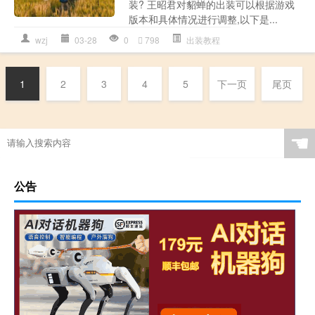
装? 王昭君对貂蝉的出装可以根据游戏
版本和具体情况进行调整,以下是...
wzj
03-28
0
798
出装教程
1
2
3
4
5
下一页
尾页
☚
公告