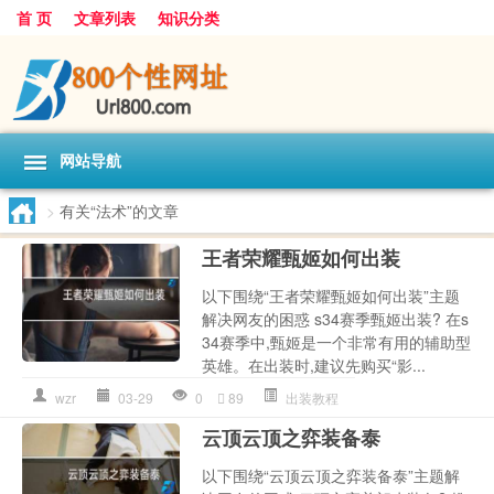
首 页
文章列表
知识分类
网站导航
>
有关“法术”的文章
王者荣耀甄姬如何出装
以下围绕“王者荣耀甄姬如何出装”主题
解决网友的困惑 s34赛季甄姬出装? 在s
34赛季中,甄姬是一个非常有用的辅助型
英雄。在出装时,建议先购买“影...
wzr
03-29
0
89
出装教程
云顶云顶之弈装备泰
以下围绕“云顶云顶之弈装备泰”主题解