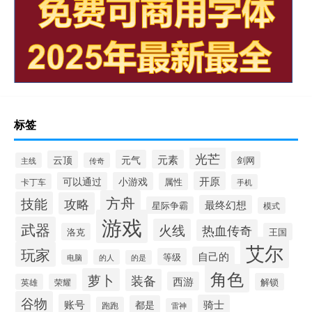
标签
光芒
元气
元素
云顶
剑网
主线
传奇
开原
可以通过
小游戏
属性
卡丁车
手机
方舟
技能
攻略
最终幻想
星际争霸
模式
游戏
武器
火线
热血传奇
洛克
王国
艾尔
玩家
自己的
等级
电脑
的人
的是
角色
萝卜
装备
西游
解锁
英雄
荣耀
谷物
账号
骑士
都是
跑跑
雷神