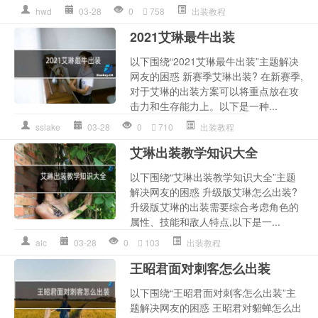
hwd
03-28
0
758
出装教程
2021艾琳最牛出装
以下围绕“2021艾琳最牛出装”主题解决
网友的困惑 新赛季艾琳出装? 在新赛季,
对于艾琳的出装方案可以将重点放在攻
击力和生存能力上。以下是一种...
sslake
03-28
0
710
出装教程
艾琳出装教学知识大全
以下围绕“艾琳出装教学知识大全”主题
解决网友的困惑 升级版艾琳怎么出装?
升级版艾琳的出装需要综合考虑角色的
属性、技能和敌人特点,以下是一...
alc
03-28
0
103
出装教程
王昭君面对刺客怎么出装
以下围绕“王昭君面对刺客怎么出装”主
题解决网友的困惑 王昭君对貂蝉怎么出