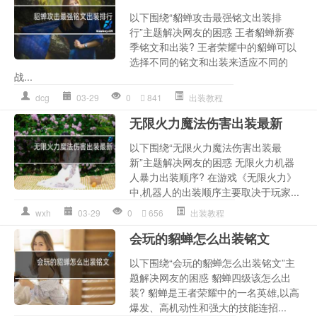
以下围绕“貂蝉攻击最强铭文出装排
行”主题解决网友的困惑 王者貂蝉新赛
季铭文和出装? 王者荣耀中的貂蝉可以
选择不同的铭文和出装来适应不同的
战...
dcg
03-29
0
841
出装教程
无限火力魔法伤害出装最新
以下围绕“无限火力魔法伤害出装最
新”主题解决网友的困惑 无限火力机器
人暴力出装顺序? 在游戏《无限火力》
中,机器人的出装顺序主要取决于玩家...
wxh
03-29
0
656
出装教程
会玩的貂蝉怎么出装铭文
以下围绕“会玩的貂蝉怎么出装铭文”主
题解决网友的困惑 貂蝉四级该怎么出
装? 貂蝉是王者荣耀中的一名英雄,以高
爆发、高机动性和强大的技能连招...