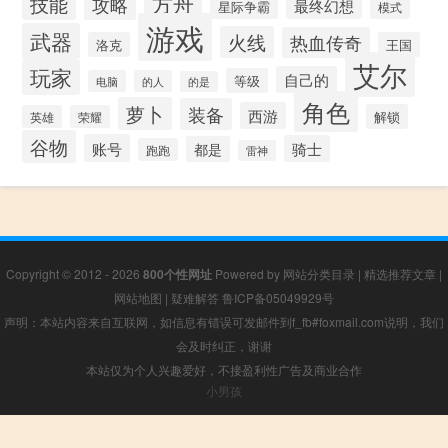
方舟
技能
攻略
最终幻想
星际争霸
模式
游戏
武器
火线
热血传奇
洛克
王国
艾尔
玩家
自己的
等级
电脑
的人
的是
角色
萝卜
装备
西游
解锁
英雄
荣耀
谷物
账号
骑士
都是
跑跑
雷神
Copyright © 2012 - 2026
800个性网址
Powered by
网站分类目录
|
精选推荐文章
|
网站地图
|
疑难解答
鲁ICP备05049929号
声明：本站内容来自互联网，如信息有错误可发邮件到f_fb#foxmail.com说明，我们
会及时纠正，谢谢
本站仅为个人兴趣爱好，不接盈利性广告及商业合作
小男孩