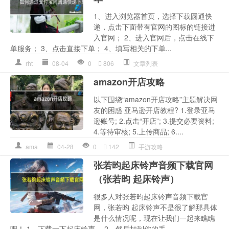
1、进入浏览器首页，选择下载圆通快
递，点击下面带有官网的图标的链接进
入官网； 2、进入官网后，点击在线下
单服务； 3、点击直接下单； 4、填写相关的下单...
rht
08-04
0
806
文章列表
amazon开店攻略
以下围绕“amazon开店攻略”主题解决网
友的困惑 亚马逊开店教程? 1.登录亚马
逊账号; 2.点击“开店”; 3.提交必要资料;
4.等待审核; 5.上传商品; 6....
ama
04-28
0
142
手游攻略
张若昀起床铃声音频下载官网
（张若昀 起床铃声）
很多人对张若昀起床铃声音频下载官
网，张若昀 起床铃声不是很了解那具体
是什么情况呢，现在让我们一起来瞧瞧
吧！ 1、下载一下起床铃声。 2、然后加到你的手...