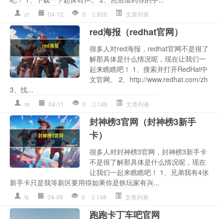
zr
04-12
0
920
文章列表
red海报（redhat官网）
很多人对red海报，redhat官网不是很了
解那具体是什么情况呢，现在让我们一
起来瞧瞧吧！ 1、搜索并打开RedHat中
文官网。 2、http://www.redhat.com/zh
3、找...
re
04-11
0
146
文章列表
封神榜3官网（封神榜3新手
卡）
很多人对封神榜3官网，封神榜3新手卡
不是很了解那具体是什么情况呢，现在
让我们一起来瞧瞧吧！ 1、兄弟我有4张
新手卡只是我等新区要用得如果你是铁玩家有兴...
fs
04-09
0
148
文章列表
跑跑卡丁车吧官网