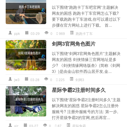
以下围绕“跑跑卡丁车吧官网”主题解决
网友的困惑 跑跑卡丁车官网怎么下载?
要下载跑跑卡丁车游戏,你可以通过以下
步骤在官方网站上进行下载。 首...
ppk
03-29
0
969
跑跑卡丁车
剑网3官网角色图片
以下围绕“剑网3官网角色图片”主题解决
网友的困惑 剑侠情缘三官网地址是多
少? 《剑侠情缘网络版叁》(简称《剑网
3》)是由金山软件西山居开发,金...
jw3
03-28
0
225
剑网3
星际争霸2注册时间多久
以下围绕“星际争霸2注册时间多久”主题
解决网友的困惑 星际争霸2怎么注册外
服账号? 注册外服账号的方法: 第一步,
打开星级争霸2的官网,然后再官...
xjz
03-27
0
87
星际争霸