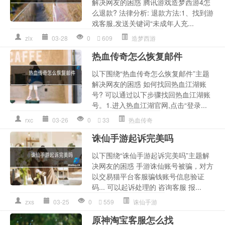
解决网友的困惑 腾讯游戏造梦西游4怎
么退款? 法律分析: 退款方法:1、找到游
戏客服,发送关键词“未成年人充...
zlx
03-28
0
609
造梦西游
热血传奇怎么恢复邮件
以下围绕“热血传奇怎么恢复邮件”主题
解决网友的困惑 如何找回热血江湖账
号? 可以通过以下步骤找回热血江湖账
号。1.进入热血江湖官网,点击“登录...
rxc
03-26
0
33
热血传奇
诛仙手游起诉完美吗
以下围绕“诛仙手游起诉完美吗”主题解
决网友的困惑 手游诛仙账号被骗，对方
以交易猫平台客服骗钱账号信息验证
码... 可以起诉处理的 咨询客服 报...
zxs
03-25
0
559
诛仙手游
原神淘宝客服怎么找