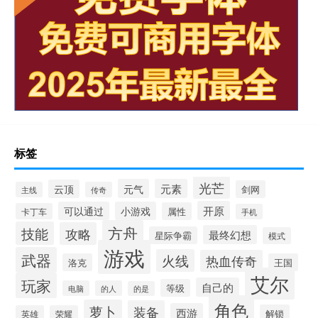
标签
光芒
元气
元素
云顶
剑网
主线
传奇
开原
可以通过
小游戏
属性
卡丁车
手机
方舟
技能
攻略
最终幻想
星际争霸
模式
游戏
武器
火线
热血传奇
洛克
王国
艾尔
玩家
自己的
等级
电脑
的人
的是
角色
萝卜
装备
西游
解锁
英雄
荣耀