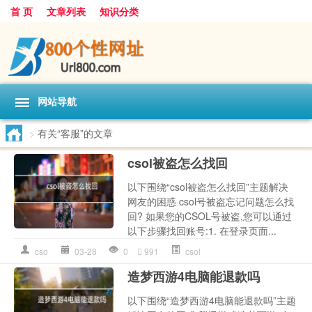
首 页
文章列表
知识分类
网站导航
>
有关“客服”的文章
csol被盗怎么找回
以下围绕“csol被盗怎么找回”主题解决
网友的困惑 csol号被盗忘记问题怎么找
回? 如果您的CSOL号被盗,您可以通过
以下步骤找回账号:1. 在登录页面...
cso
03-28
0
991
csol
造梦西游4电脑能退款吗
以下围绕“造梦西游4电脑能退款吗”主题