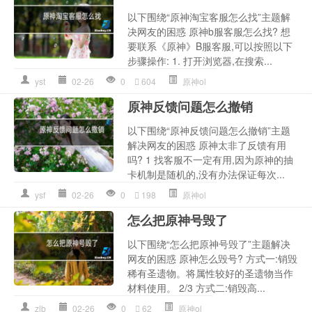
以下围绕“原神淘宝客服怎么找”主题解
决网友的困惑 原神b服客服怎么找? 想
要联系《原神》B服客服,可以按照以下
步骤操作: 1. 打开浏览器,在搜索...
yst
02-26
0
604
原神ol
原神反馈问题怎么撤销
以下围绕“原神反馈问题怎么撤销”主题
解决网友的困惑 原神太非了反馈有用
吗? 1 找客服不一定有用,因为原神的抽
卡机制是随机的,没有办法保证每次...
ysf
02-26
0
198
原神ol
怎么把原神号毁了
以下围绕“怎么把原神号毁了”主题解决
网友的困惑 原神怎么毁号? 方式一:销毁
稀有圣遗物。将属性较好的圣遗物当作
材料使用。 2/3 方式二:销毁高...
zlb
02-26
0
62
原神ol