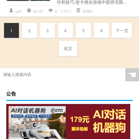
作和技巧,使卡维在游戏中获得无限...
ysb
02-25
0
411
原神ol
1
2
3
4
5
6
下一页
尾页
☚
公告