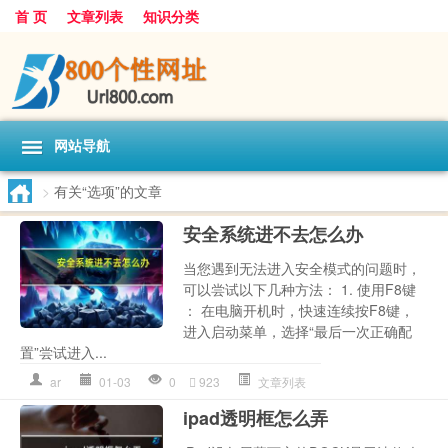
首 页
文章列表
知识分类
网站导航
>
有关“选项”的文章
安全系统进不去怎么办
当您遇到无法进入安全模式的问题时，
可以尝试以下几种方法： 1. 使用F8键
： 在电脑开机时，快速连续按F8键，
进入启动菜单，选择“最后一次正确配
置”尝试进入...
ar
01-03
0
923
文章列表
ipad透明框怎么弄