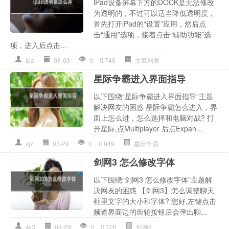
iPad设备屏幕下方的DOCK是无法修改
为透明的，不过可以适当降低透明度，
首先打开iPad的“设置”应用，然后点
击“通用”选项，接着点击“辅助功能”选
项，进入后点击...
ipa
08-03
0
746
文章列表
星际争霸进入界面指导
以下围绕“星际争霸进入界面指导”主题
解决网友的困惑 星际争霸怎么进入，界
面上怎么进，怎么选择和电脑对战? 打
开星际,点Multiplayer 后点Expan...
xjz
03-29
0
949
星际争霸
剑网3 怎么修改字体
以下围绕“剑网3 怎么修改字体”主题解
决网友的困惑 【剑网3】怎么调整聊天
框里文字的大小和字体? 您好,左键点击
频道界面边的齿轮按钮后会弹出聊...
jw3
03-29
0
726
剑网3