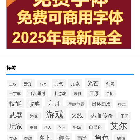
标签
光芒
元气
元素
云顶
剑网
主线
传奇
开原
可以通过
小游戏
属性
卡丁车
手机
方舟
技能
攻略
最终幻想
星际争霸
模式
游戏
武器
火线
热血传奇
洛克
王国
艾尔
玩家
自己的
等级
电脑
的人
的是
角色
萝卜
装备
西游
解锁
英雄
荣耀