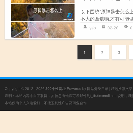
以下围绕“原神暴击怎么上
不大的圣遗物,才有可能做
ysb
02-26
0
1
2
3
Copyright © 2012 - 2026
800个性网址
Powered by
网站分类目录
|
精选推荐文章
声明：本站内容来自互联网，如信息有错误可发邮件到f_fb#foxmail.com说明
本站仅为个人兴趣爱好，不接盈利性广告及商业合作