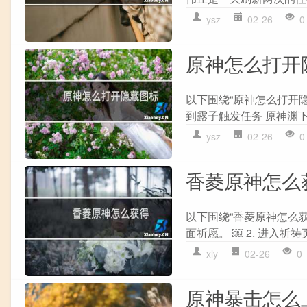
ysz
02-26
0
原神怎么打开
以下围绕“原神怎么打开隐
到露子触发任务 原神渊下
ysz
02-26
0
香菱原神怎么
以下围绕“香菱原神怎么获
面祈愿。 ￼ 2. 进入祈祷
xly
02-26
0
原神暴击怎么