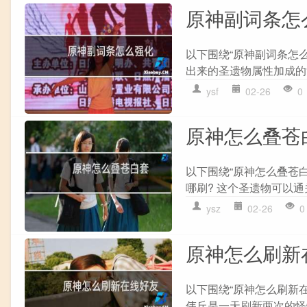
原神副词条怎
以下围绕“原神副词条怎
出来的圣遗物属性加成的“黄
ysf
02-26
0
原神怎么叠苍
以下围绕“原神怎么叠苍
哪刷? 这个圣遗物可以通
ysz
02-26
0
原神怎么刷新
以下围绕“原神怎么刷新
伟丘是一天刷新两次的怪物,