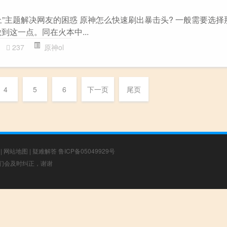
”主题解决网友的困惑 原神怎么快速刷出暴击头? 一般需要选择
到这一点。同在火本中...
237
原神ol
4
5
6
下一页
尾页
|
网站地图
|
疑难解答
鲁ICP备05049929号
，我们会及时纠正，谢谢