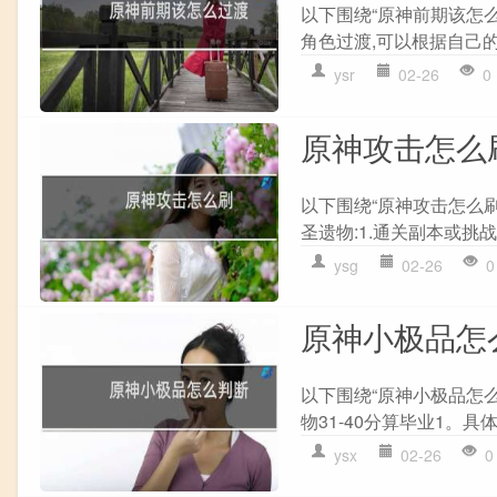
以下围绕“原神前期该怎么
角色过渡,可以根据自己的
ysr
02-26
0
原神攻击怎么
以下围绕“原神攻击怎么
圣遗物:1.通关副本或挑战获
ysg
02-26
0
原神小极品怎
以下围绕“原神小极品怎么
物31-40分算毕业1。具体评
ysx
02-26
0