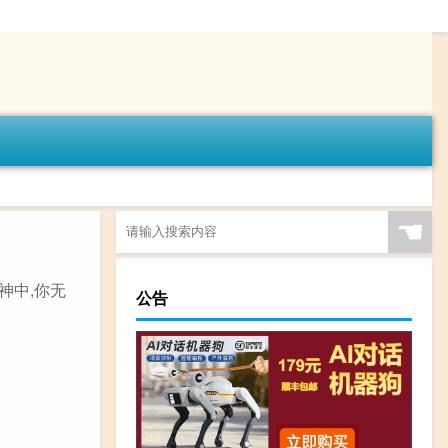
☚
神中,你无
公告