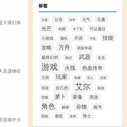
标签
元气
元素
云顶
主线
传奇
是大佬们算
光芒
可以通过
剑网
卡丁车
技能
开原
小游戏
属性
手机
方舟
攻略
星际争霸
武器
最终幻想
洛克
模式
游戏
火线
热血传奇
火圣遗物在
玩家
王国
电脑
的人
的是
艾尔
自己的
等级
英雄
萝卜
装备
西游
荣耀
角色
谷物
账号
解锁
骑士
都是
跑跑
雷神
哥游戏中大