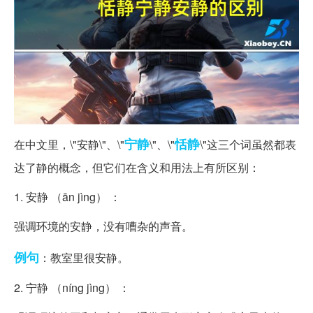
宁静
恬静
在中文里，\"安静\"、\"
\"、\"
\"这三个词虽然都表
达了静的概念，但它们在含义和用法上有所区别：
1. 安静 （ān jìng） ：
强调环境的安静，没有嘈杂的声音。
例句
：教室里很安静。
2. 宁静 （níng jìng） ：