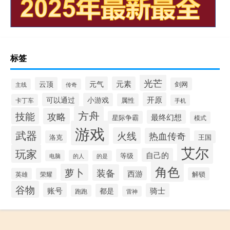
标签
光芒
元气
元素
云顶
剑网
主线
传奇
开原
可以通过
小游戏
属性
卡丁车
手机
方舟
技能
攻略
最终幻想
星际争霸
模式
游戏
武器
火线
热血传奇
洛克
王国
艾尔
玩家
自己的
等级
电脑
的人
的是
角色
萝卜
装备
西游
解锁
英雄
荣耀
谷物
账号
骑士
都是
跑跑
雷神