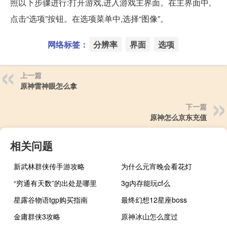
照以下步骤进行:打开游戏,进入游戏主界面。在主界面中,
点击“选项”按钮。在选项菜单中,选择“图像”。
网络标签：
分辨率
界面
选项
上一篇
原神雷神眼怎么拿
下一篇
原神怎么京东充值
相关问题
新武林群侠传手游攻略
为什么元宵晚会看花灯
“穷通有天数”的出处是哪里
3g内存能玩cf么
星露谷物语tgp购买指南
最终幻想12星座boss
金庸群侠3攻略
原神冰山怎么度过