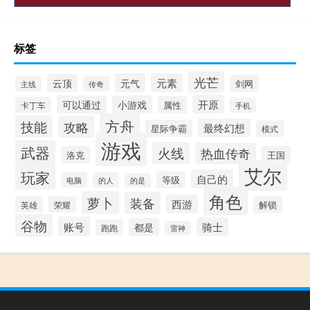
标签
光芒
元气
元素
云顶
剑网
主线
传奇
开原
可以通过
小游戏
属性
卡丁车
手机
方舟
技能
攻略
最终幻想
星际争霸
模式
游戏
武器
火线
热血传奇
洛克
王国
艾尔
玩家
自己的
等级
电脑
的人
的是
角色
萝卜
装备
西游
解锁
英雄
荣耀
谷物
账号
骑士
都是
跑跑
雷神