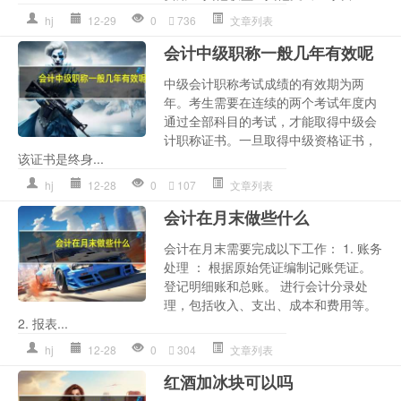
hj
12-29
0
736
文章列表
会计中级职称一般几年有效呢
中级会计职称考试成绩的有效期为两
年。考生需要在连续的两个考试年度内
通过全部科目的考试，才能取得中级会
计职称证书。一旦取得中级资格证书，
该证书是终身...
hj
12-28
0
107
文章列表
会计在月末做些什么
会计在月末需要完成以下工作： 1. 账务
处理 ： 根据原始凭证编制记账凭证。
登记明细账和总账。 进行会计分录处
理，包括收入、支出、成本和费用等。
2. 报表...
hj
12-28
0
304
文章列表
红酒加冰块可以吗