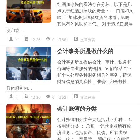
红酒加冰块的看法存在分歧，以下是几
点关于红酒加冰块的考量： 1. 口感和风
味 ： 加冰块会稀释红酒的味道，影响
其原有的风味和香气。 对于追求口感层
次和香...
hj
12-26
0
661
文章列表
会计事务所是做什么的
会计事务所是提供会计、审计、税务和
咨询等专业服务的机构。它们帮助企业
和个人处理各种财务相关的事务，确保
财务信息的真实性、准确性和合规性。
具体服务内...
hj
12-26
0
521
文章列表
会计账簿的分类
会计账簿的分类主要包括以下几种： 1.
按用途分类 ： 总账 ：记录企业所有经
济业务，包括资产、负债、所有者权
益、收入、费用等。 明细账 ：详细记