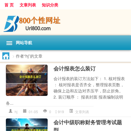
首 页
文章列表
知识分类
网站导航
>
作者“hj”的文章
会计报表怎么装订
会计报表的装订方法如下： 1. 核对报表
： 核对报表是否齐全，整理报表页数，
确保上边和左边对齐压平，防止折角。
2. 装订顺序 ： 报表封面 报表编制说明
各...
hj
01-05
0
919
文章列表
会计中级职称财务管理考试题
型