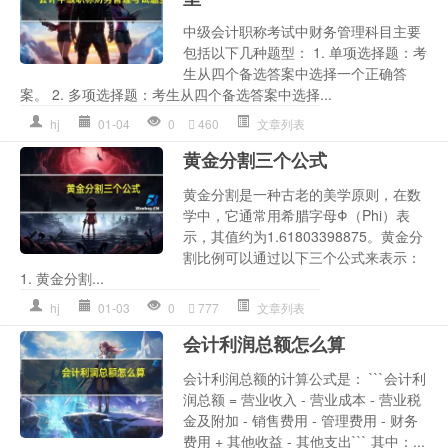
中级会计职称考试中财务管理科目主要
包括以下几种题型： 1. 单项选择题：考
生从四个备选答案中选择一个正确答
案。 2. 多项选择题：考生从四个备选答案中选择...
hj
01-04
0
460
文章列表
黄金分割三个公式
黄金分割是一种古老的美学原则，在数
学中，它通常用希腊字母Φ（Phi）表
示，其值约为1.61803398875。黄金分
割比例可以通过以下三个公式来表示：
1. 黄金分割...
hj
01-03
0
777
文章列表
会计利润总额怎么算
会计利润总额的计算公式是： ```会计利
润总额 = 营业收入 - 营业成本 - 营业税
金及附加 - 销售费用 - 管理费用 - 财务
费用 + 其他收益 - 其他支出``` 其中：...