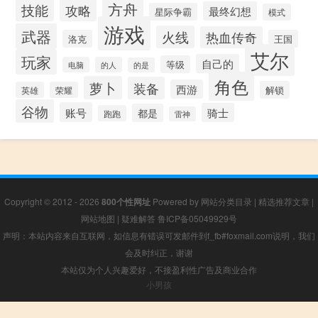
方舟
技能
攻略
最终幻想
星际争霸
模式
游戏
武器
火线
热血传奇
洛克
王国
艾尔
玩家
自己的
等级
电脑
的人
的是
角色
萝卜
装备
西游
解锁
英雄
荣耀
谷物
账号
骑士
都是
跑跑
雷神
Copyright © 2012 - 2026
800个性网址
Powered by
网站分类目录
|
精选推荐文章
|
网站地图
|
疑难解答
鲁ICP备05049929号
声明：本站内容来自互联网，如信息有错误可发邮件到f_fb#foxmail.com说明，我们
会及时纠正，谢谢
本站仅为个人兴趣爱好，不接盈利性广告及商业合作
小男孩