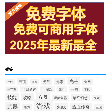
标签
光芒
元气
元素
云顶
剑网
主线
传奇
开原
可以通过
小游戏
属性
卡丁车
手机
方舟
技能
攻略
最终幻想
星际争霸
模式
游戏
武器
火线
热血传奇
洛克
王国