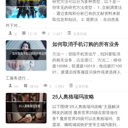
研究方法可以分为多种类型，以下是一
些常见的研究方法类型： 1. 文献调查法
：通过查阅和分析已有的文献资料来获
取信息和知识。 2. 观察法 ：在自然条
件下对...
yj
12-15
0
427
文章列表
如何取消手机订购的所有业务
方法一：登陆手机营业厅，找到要取消
的相关业务，点击退订。 方法二：移动
拨10086；联通拨10010；电信拨打100
01。拨通后按客服提示操作或者选择人
工服务进行...
rhr
08-04
0
993
文章列表
25人奥格瑞玛攻略
以下围绕“25人奥格瑞玛攻略”主题解决
网友的困惑 魔兽世界25级在那里做任
务? 魔兽世界25级可以在奥格瑞玛、雷
霆崖、幽暗城或铁炉堡等主城内接到...