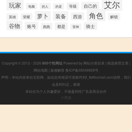
艾尔
玩家
自己的
等级
电脑
的人
的是
角色
萝卜
装备
西游
解锁
英雄
荣耀
谷物
账号
骑士
都是
跑跑
雷神
Copyright © 2012 - 2026
800个性网址
Powered by
网站分类目录
|
精选推荐文章
|
网站地图
|
疑难解答
鲁ICP备05049929号
声明：本站内容来自互联网，如信息有错误可发邮件到f_fb#foxmail.com说明，我们
会及时纠正，谢谢
本站仅为个人兴趣爱好，不接盈利性广告及商业合作
小男孩