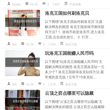
sslake
04-25
0
837
手游攻略
洛克王国如何刷洛克贝
以下围绕“洛克王国如何刷洛克贝”主题
解决网友的困惑 洛克王国游戏币最快获
得方法? 1. 游戏币就是洛克币,进入洛克
王国,点击成长指引。 2. 打开...
lkw
03-28
0
524
洛克王国
玩洛克王国能赚人民币吗
以下围绕“玩洛克王国能赚人民币吗”主
题解决网友的困惑 洛克王国洛克钻一元
多少个? 洛克王国获得洛克钻得方法,最
常规的是充值,1元等于10洛克钻...
wlk
03-28
0
276
洛克王国
云顶之弈点哪里可以隐藏
以下围绕“云顶之弈点哪里可以隐藏”主
题解决网友的困惑 云顶之弈怎么隐藏聊