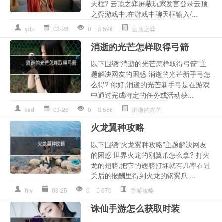
天框? 云顶之弈屏蔽玩家发言登录云顶
之弈游戏中,在游戏中聊天框输入/...
ydz
03-28
0
598
云顶之弈
消逝的光芒怎样取得弓箭
以下围绕“消逝的光芒怎样取得弓箭”主
题解决网友的困惑 消逝的光芒新手弓怎
么得? 你好,消逝的光芒新手弓是在游戏
中通过完成特定的任务或活动获...
xsd
03-26
0
556
消逝的光芒
火龙翼种攻略
以下围绕“火龙翼种攻略”主题解决网友
的困惑 世界火龙的刚翼爪怎么拿? 打火
龙的翅膀,把它的翅膀打坏就有几率在过
关后的报酬里得到火龙的钢翼爪 ...
hly
03-25
0
670
手游攻略
诛仙手游怎么获取时装