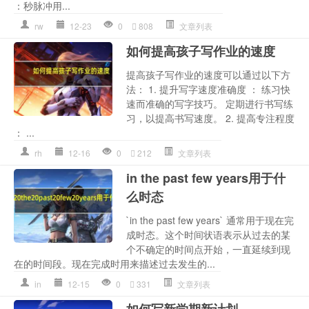
：秒脉冲用...
rw
12-23
0
808
文章列表
如何提高孩子写作业的速度
提高孩子写作业的速度可以通过以下方
法： 1. 提升写字速度准确度 ： 练习快
速而准确的写字技巧。 定期进行书写练
习，以提高书写速度。 2. 提高专注程度
： ...
rh
12-16
0
212
文章列表
in the past few years用于什
么时态
`in the past few years` 通常用于现在完
成时态。这个时间状语表示从过去的某
个不确定的时间点开始，一直延续到现
在的时间段。现在完成时用来描述过去发生的...
in
12-15
0
331
文章列表
如何写新学期新计划