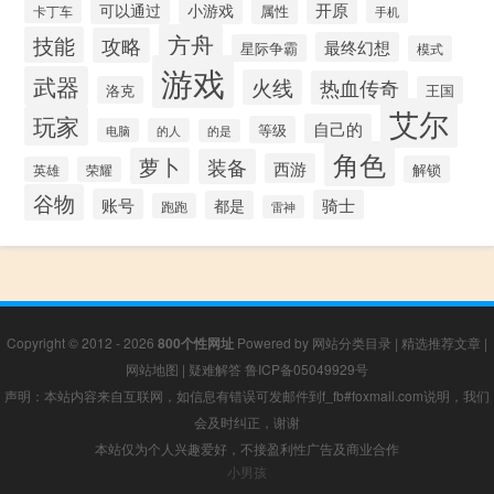
开原
可以通过
小游戏
属性
卡丁车
手机
方舟
技能
攻略
最终幻想
星际争霸
模式
游戏
武器
火线
热血传奇
洛克
王国
艾尔
玩家
自己的
等级
电脑
的人
的是
角色
萝卜
装备
西游
解锁
英雄
荣耀
谷物
账号
骑士
都是
跑跑
雷神
Copyright © 2012 - 2026
800个性网址
Powered by
网站分类目录
|
精选推荐文章
|
网站地图
|
疑难解答
鲁ICP备05049929号
声明：本站内容来自互联网，如信息有错误可发邮件到f_fb#foxmail.com说明，我们
会及时纠正，谢谢
本站仅为个人兴趣爱好，不接盈利性广告及商业合作
小男孩