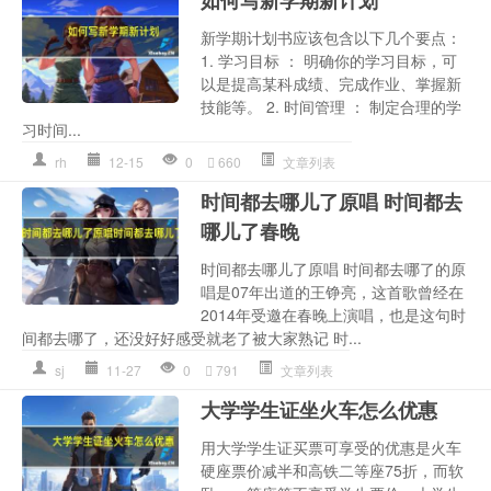
新学期计划书应该包含以下几个要点：
1. 学习目标 ： 明确你的学习目标，可
以是提高某科成绩、完成作业、掌握新
技能等。 2. 时间管理 ： 制定合理的学
习时间...
rh
12-15
0
660
文章列表
时间都去哪儿了原唱 时间都去
哪儿了春晚
时间都去哪儿了原唱 时间都去哪了的原
唱是07年出道的王铮亮，这首歌曾经在
2014年受邀在春晚上演唱，也是这句时
间都去哪了，还没好好感受就老了被大家熟记 时...
sj
11-27
0
791
文章列表
大学学生证坐火车怎么优惠
用大学学生证买票可享受的优惠是火车
硬座票价减半和高铁二等座75折，而软