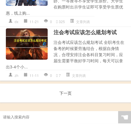
卧、一等座等不享受学生票价。大学生
在购票时出示学生证即可享受学生票优
惠，线上购...
dx
11-21
0
325
文章列表
注会考试应该怎么规划考试
注会考试应该怎么规划考试 全职考生在
备考的时候要劳逸结合，根据自身情
况，合理安排注会各科目复习时间，应
届生需要平衡好学习时间，每天可以拿
出3-4个小...
zh
11-11
0
7
文章列表
下一页
☚