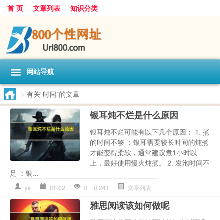
首 页
文章列表
知识分类
网站导航
>
有关“时间”的文章
银耳炖不烂是什么原因
银耳炖不烂可能有以下几个原因： 1. 煮
的时间不够 ：银耳需要较长时间的炖煮
才能变得柔软，通常建议煮1小时以
上，最好使用慢火炖煮。 2. 发泡时间不
足 ：银...
ye
01-02
0
241
文章列表
雅思阅读该如何做呢