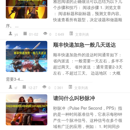
雅思阅读的正确做法可以总结为以下几
个步骤和技巧： 阅读步骤 1. 浏览文章
： 阅读标题和副标题，预测文章内容。
快速查看所有题型，决定读题和做题顺
序。 ...
ys
01-02
0
649
文章列表
顺丰快递加急一般几天送达
顺丰快递加急件的送达时间通常如下：
省内派送 ：一般需要一天左右，多半不
超过两天。 省外派送 ：通常需要2-3天
左右，不超过三天。 边远地区 ：大概
需要3-4...
sf
12-27
0
361
文章列表
请问什么叫秒脉冲
秒脉冲（Pulse Per Second，PPS）指
的是一种时间基准信号，它表示每秒钟
产生一个脉冲信号。这种信号在多个领
域有广泛的应用，例如： 1. 时间同步