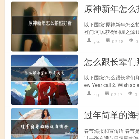
原神新年怎么
以下围绕“原神新年怎么
登门:可以获得纠缠之源10个
ysx
02-18
0
怎么跟长辈们
以下围绕“怎么跟长辈们拜年
ew Year call 2. Wish
zlg
02-17
0
过年简单的海
春节海报和宣传语 春节
计一张充满节日氛围的海