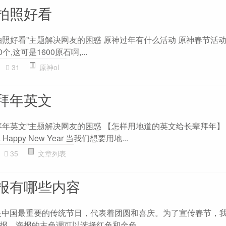
拍照好看
拍照好看”主题解决网友的困惑 原神过年有什么活动 原神春节活动
,这可是1600原石啊,...
31
原神ol
拜年英文
英文”主题解决网友的困惑 【怎样用地道的英文给长辈拜年】 1. P
 sb a Happy New Year 当我们想要用地...
35
文章列表
报有哪些内容
是中国最重要的传统节日，代表着团圆和喜庆。为了宣传春节，
报。海报的主色调可以选择红色和金色，...