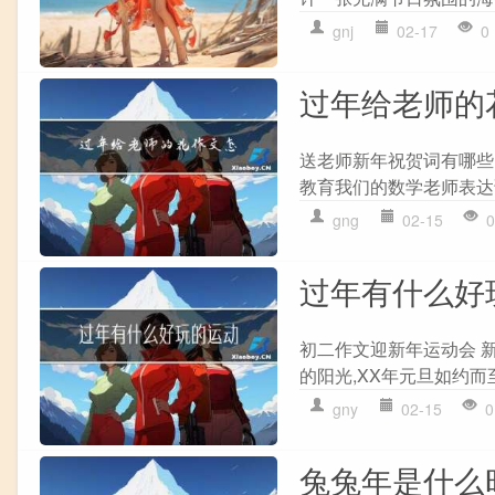
gnj
02-17
0
过年给老师的
送老师新年祝贺词有哪些 
教育我们的数学老师表达
gng
02-15
0
过年有什么好
初二作文迎新年运动会 
的阳光,XX年元旦如约而至
gny
02-15
0
兔兔年是什么