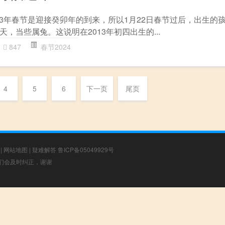
023年春节是迎接癸卯年的到来，所以1月22日春节过后，出生的
，当些属兔。这说明在2013年初四出生的...
847
春节2024
4
5
6
下一页
尾页
|
网站地图
|
疑难解答
鲁ICP备05049929号
，我们会及时纠正，谢谢