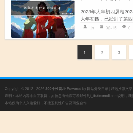
2023年大年初四属相2
大年初四，已经到了第四天
ttn
02-15
0
1
2
3
Copyright © 2012 - 2026
800个性网址
Powered by
网站分类目录
|
精选推荐文章
声明：本站内容来自互联网，如信息有错误可发邮件到f_fb#foxmail.com说明
本站仅为个人兴趣爱好，不接盈利性广告及商业合作