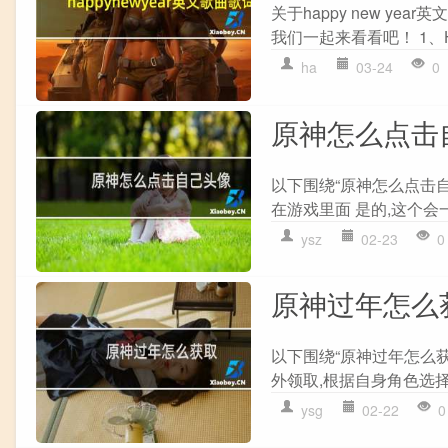
关于happy new 
我们一起来看看吧！ 1、Hap
ha
03-24
0
原神怎么点击
以下围绕“原神怎么点击自
在游戏里面 是的,这个会一
ysz
02-23
0
原神过年怎么
以下围绕“原神过年怎么获
外领取,根据自身角色选择。
ysg
02-22
0