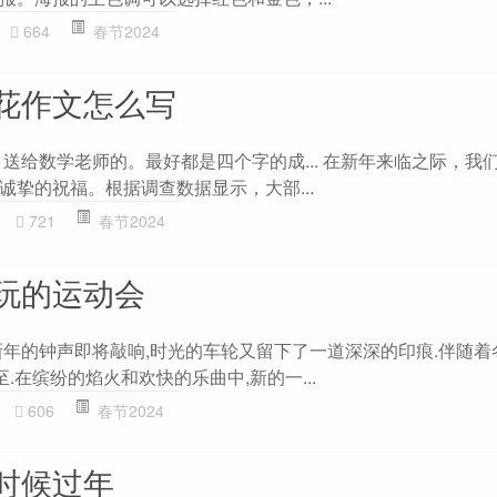
664
春节2024
花作文怎么写
送给数学老师的。最好都是四个字的成... 在新年来临之际，我
诚挚的祝福。根据调查数据显示，大部...
721
春节2024
玩的运动会
新年的钟声即将敲响,时光的车轮又留下了一道深深的印痕.伴随着
.在缤纷的焰火和欢快的乐曲中,新的一...
606
春节2024
时候过年