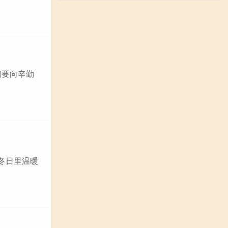
们要向辛勤
冬日里温暖