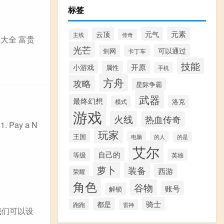
标签
元气
元素
云顶
主线
传奇
大全 富贵
光芒
可以通过
剑网
卡丁车
技能
开原
小游戏
属性
手机
方舟
攻略
星际争霸
武器
最终幻想
洛克
模式
游戏
火线
热血传奇
ay a N
玩家
王国
电脑
的人
的是
艾尔
自己的
等级
英雄
萝卜
装备
西游
荣耀
角色
谷物
账号
解锁
骑士
都是
跑跑
雷神
我们可以设